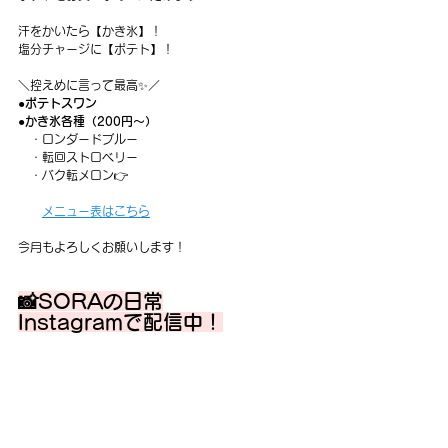
汗をかいたら【かき氷】！
塩分チャージに【ポテト】！
＼控えめに言って最高✨／
●ポテトスワン
●かき氷各種（200円〜）
　・ロンダードブルー　
　・転回ストロベリー　
　・バク転メロン👉
メニュー表はこちら
今月もよろしくお願いします！
📸SORAの日常
Instagramで配信中！