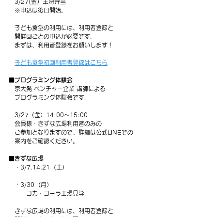
　3/27(金）王将弁当
   ※申込は後日開始。
　子ども食堂の利用には、利用者登録と
　開催回ごとの申込が必要です。
　まずは、利用者登録をお願いします！
子ども食堂初回利用者登録はこちら
■プログラミング体験会
　京大発 ベンチャー企業 講師による
　プログラミング体験会です。
3/27（金）14:00～15:00
　会員様・きずな広場利用者のみの
　ご参加となりますので、詳細は公式LINEでの
　案内をご確認ください。
■きずな広場
　・3/7.14.21  (土）
　・3/30  (月）
　　　コカ・コーラ工場見学
　きずな広場の利用には、利用者登録と