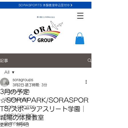
SORASPORTS 体験教室申込受付中
夢の数だけSORAがある
記事
All
soragroups
All
3月2日
読了時間: 3分
3月の予定
SORANEWS
☆SORAPARK/SORASPOR
SORAPARK
SORASPORTS
TS/スポーツアスリート学園│
SORASCHOOL
城陽の体操教室
Gymnastics
更新日：
3月4日