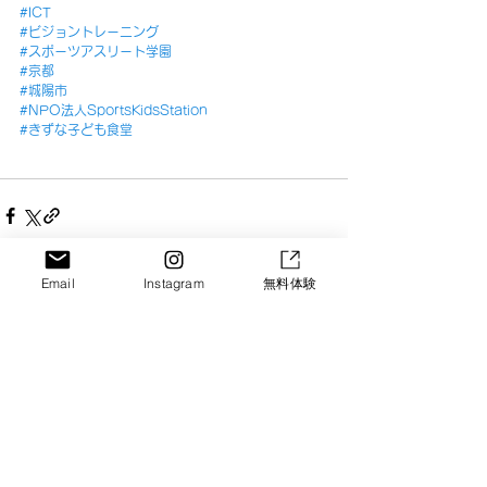
#ICT
#ビジョントレーニング
#スポーツアスリート学園
#京都
#城陽市
#NPO法人SportsKidsStation
#きずな子ども食堂
Email
Instagram
無料体験
すべて表示
最新記事