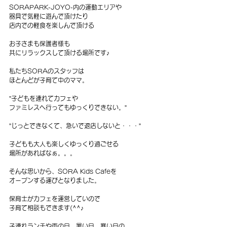
SORAPARK-JOYO-内の運動エリアや
器具で気軽に遊んで頂けたり
店内での軽食を楽しんで頂ける
お子さまも保護者様も
共にリラックスして頂ける場所です♪
私たちSORAのスタッフは
ほとんどが子育て中のママ。
”子どもを連れてカフェや
ファミレスへ行ってもゆっくりできない。”
”じっとできなくて、急いで退店しないと・・・”
子どもも大人も楽しくゆっくり過ごせる
場所があればなぁ。。。
そんな思いから、SORA Kids Cafeを
オープンする運びとなりました。
保育士がカフェを運営していので
子育て相談もできます(^^♪
子連れランチや雨の日、暑い日、寒い日の