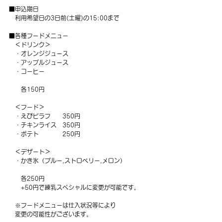
■申込期日
　利用希望日の3日前(土曜)の15:00まで
■各種フードメニュー
　＜ドリンク＞
　・オレンジジュース
　・アップルジュース
　・コーヒー
　　各150円
　＜フード＞
　・えぴピラフ　　350円
　・チキンライス　350円
　・ポテト　　　　250円
　＜デザート＞
　・かき氷（ブルー,ストロベリー,メロン）
　　各250円
　　+50円で練乳スペシャルに変更が可能です。
　※フードメニューは仕入状況等により
　変更の可能性がございます。