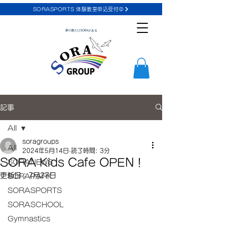
SORASPORTS 体験教室申込受付中
夢の数だけSORAがある
記事
All
soragroups
All
2024年5月14日
読了時間: 3分
SORA Kids Cafe OPEN！
SORANEWS
更新日：
7月27日
SORAPARK
SORASPORTS
SORASCHOOL
Gymnastics