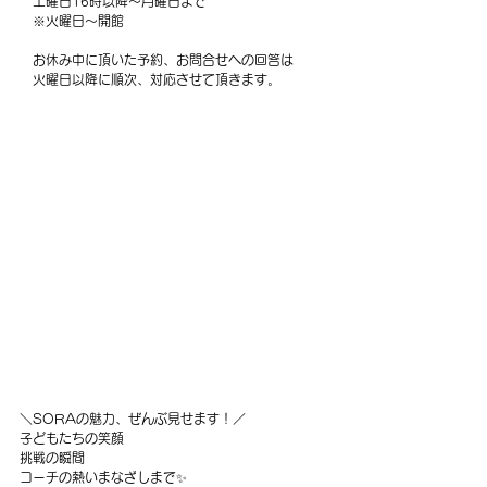
　土曜日16時以降～月曜日まで
　※火曜日～開館
　お休み中に頂いた予約、お問合せへの回答は
　火曜日以降に順次、対応させて頂きます。
＼SORAの魅力、ぜんぶ見せます！／
子どもたちの笑顔
挑戦の瞬間
コーチの熱いまなざしまで✨