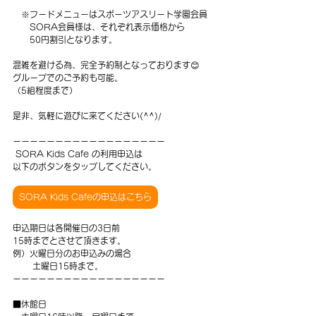
　※フードメニューはスポーツアスリート学園会員
　　SORA会員様は、それぞれ表示価格から
　　50円割引となります。
混雑を避ける為、完全予約制となっております😊
グループでのご予約も可能。
（5組程度まで）
是非、気軽に遊びに来てください(^^)/
ーーーーーーーーーーーーーーーーーー
 SORA Kids Cafe の利用申込は
以下のボタンをタップしてください。
SORA Kids Cafeの申込はこちら
申込期日は各開催日の3日前
15時までとさせて頂きます。
例）火曜日分のお申込みの場合
　    土曜日15時まで。
ーーーーーーーーーーーーーーーーーー
■休館日