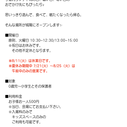
おでかけ先にもぴったり♪
思いっきり遊んで、食べて、眠たくなったら帰る。
そんな場所が城陽にオープンします✨
■開催日
　原則、火曜日 10:30~12:30/13:00~15:00
   ※祝日はお休みです。
　　その他不定休となります。
※8/11(火）は休業日です。
※夏休み期間中 7/21(火）～8/25（火）は
午前中のみの営業です。
■対象
　0歳児～小学生とその保護者　
■利用料金
　お子様お一人500円
　※当日、会場にてお支払い下さい。
　※入場料のみで
　　キッズスペースのみの
　　ご利用も可能です。