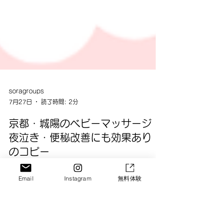
soragroups
7月27日
読了時間: 2分
京都・城陽のベビーマッサージ｜
夜泣き・便秘改善にも効果あり！
Email
Instagram
無料体験
のコピー
🌸ママと赤ちゃんの“心がふれる時間”🌸 ― 城陽のベビーマ
ッサージ ― はじめての子育て。 泣いたり、笑ったり、眠