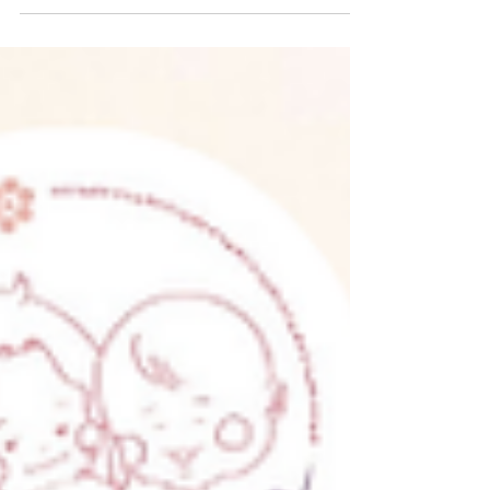
など 普段とは違う経験ができる一方で 暑さや生活リズムの
変化から 知らないうちに疲れがたまりやすい時期でもあり
ます。 ・いつもより集中が続かない ・少し元気がない ・
気持ちの切り替えが難しい そんな様子が見られることもあ
りますが 決して怠けているわけではありません。 暑い中で
たくさん遊び、学び さまざまなことに挑戦しているからこ
そ 心も体も疲れやすくなっています。 SORASPORTSで
は 子どもたち一人ひとりの体調や表情をよく見ながら 無理
のないようにレッスン内容や運動の強度を調整してまいり
ます。 そして、レッスンが終わった時に 「今日も楽しかっ
た！」 「またやってみたい！」 そんな気持ちで帰っていた
だける時間を大切にしていきます。 まだまだ厳しい暑さが
続きますので こまめな水分補給と十分な休息を心がけなが
ら 元気いっぱい夏を楽しんでいきましょう！ 今月もどうぞ
よろしくお願いい