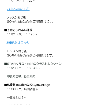
　11/7（木）11：20～
お申込みはこちら
   レッスン終了後
　SORAKidsCafeがご利用頂けます。
■子育てふれあい体操
　11/21（木）11：20～ 
 お申込みはこちら 
　レッスン終了後
　SORAKidsCafeがご利用頂けます。
■
STARクラス・HEROクラスセレクション
　11/23（土）　16：40～
　申込方法等、後日案内
■
体操教室の専門学校GymCollege
11/30（土）時間調整中
～体操とは？~