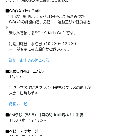
さて、11月の予定を公開いたしました☆
■
SORA Kids Cafe
平日の午前中に、小さなお子さまや保護者様が
　SORAの施設内で、気軽に、運動遊びや軽食など
を
　楽しんで頂けるSORA Kids Cafeです。
　毎週月曜日・水曜日（10：30～12：30
　※一部変更になる場合がございます。
詳細・お申込みはこちら 
■京都GYMカーニバル
　11/4（月） 
　当クラブのSTARクラスとHEROクラスの選手が
　大会に出場します！
応援ムービー
■
FMうじ（88.8）「其の時dokii晴れ！」出演
　11/6（水）12：20～ 
■ベビーマッサージ