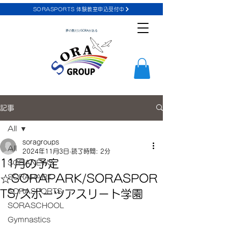
SORASPORTS 体験教室申込受付中
夢の数だけSORAがある
記事
All
soragroups
All
2024年11月3日
読了時間: 2分
11月の予定
SORANEWS
☆SORAPARK/SORASPOR
SORAPARK
SORASPORTS
TS/スポーツアスリート学園
SORASCHOOL
Gymnastics