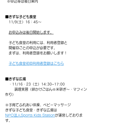
  ※申込等は後日案内
■きずな子ども食堂
　11/9(土）16：45～
お申込みは後日開始します。
　子ども食堂の利用には、利用者登録と
　開催回ごとの申込が必要です。
　まずは、利用者登録をお願いします！
子ども食堂初回利用者登録はこちら
■きずな広場
　・11/16・23（土）14:30~17:00
     　調理実習（卵かけごはん※米研ぎ～・マフィン
作り）
※子育てふれあい体操、ベビーマッサージ
きずな子ども食堂・きずな広場は
NPO法人Sports Kids Station
が運営しておりま
す。