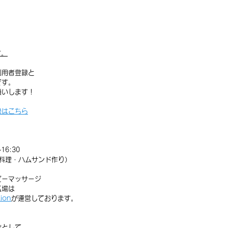
す。
利用者登録と
です。
願いします！
録はこちら
16:30
まいも料理・ハムサンド作り）
ビーマッサージ
広場は
ion
が運営しております。
秋として