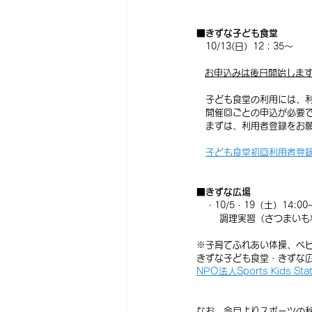
■きずな子ども食堂
　10/13(日）12：35～
お申込みは後日開始しま
　子ども食堂の利用には、
　開催回ごとの申込が必要
　まずは、利用者登録をお
子ども食堂初回利用者登
■きずな広場
　・10/5・19（土）14:00~
     　調理実習（さつ
※子育てふれあい体操、ベ
きずな子ども食堂・きずな
NPO法人Sports Kids Stat
なお、今月よりスポーツの