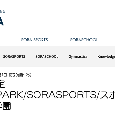
ある
A
SORA SPORTS
SORASCHOOL
SORASPORTS
SORASCHOOL
Gymnastics
Knowledg
月1日
読了時間: 2分
定
PARK/SORASPORTS/
学園