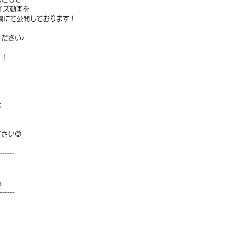
イズ動画を
ー欄にて公開しております！
ださい♪
す！
は
さい😊
------
ら
------