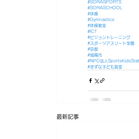
#SORASPORTS
#SORASCHOOL
#体操
#Gymnastics
#体操教室
#ICT
#ビジョントレーニング
#スポーツアスリート学園
#京都
#城陽市
#NPO法人SportsKidsStat
#きずな子ども食堂
最新記事