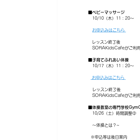
■ベビーマッサージ
　10/10（木）11：20～ 
お申込みはこちら 
   レッスン終了後
　SORAKidsCafeがご
■子育てふれあい体操
　10/17（木）11：20～ 
 お申込みはこちら 
　レッスン終了後
　SORAKidsCafeがご
■
体操教室の専門学校GymCo
10/26（土）時間調整中
～体操とは？~
  ※申込等は後日案内