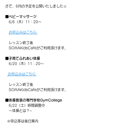
さて、6月の予定を公開いたしました☆
■ベビーマッサージ
　6/6（木）11：20～ 
お申込みはこちら 
   レッスン終了後
　SORAKidsCafeがご利用頂けます。
■子育てふれあい体操
　6/20（木）11：20～ 
 お申込みはこちら 
　レッスン終了後
　SORAKidsCafeがご利用頂けます。
■
体操教室の専門学校GymCollege
6/22（土）時間調整中
　～体操とは？~
  ※申込等は後日案内