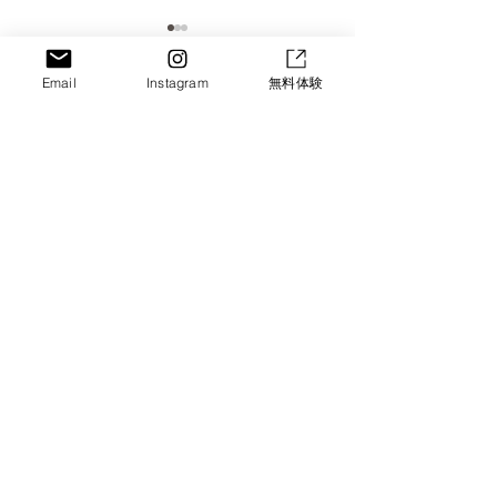
Email
Instagram
無料体験
コメント
コメントを追加…
京都・城陽のベビーマッ
【京都・城陽】
サージ｜夜泣き・便秘改
ョントレーニン
善にも効果あり！のコピ
台”から変える
SORA GROUP
ー
験会
Let's Enjoy!!
HOME
・
Vision​
・
Service
・
News