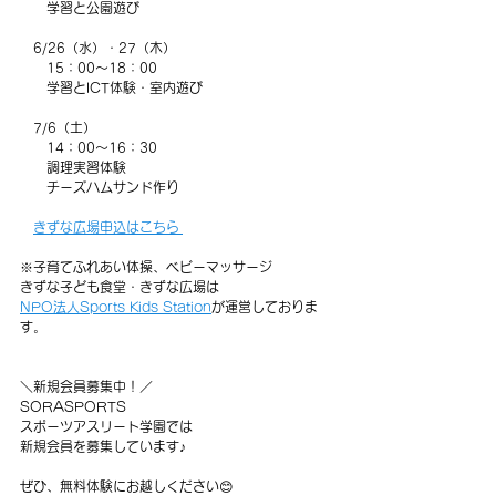
　　学習と公園遊び
　6/26（水）・27（木）
　　15：00～18：00
　　学習とICT体験・室内遊び
　7/6（土）
　　14：00～16：30
　　調理実習体験
　　チーズハムサンド作り
きずな広場申込はこちら 
※子育てふれあい体操、ベビーマッサージ
きずな子ども食堂・きずな広場は
NPO法人Sports Kids Station
が運営しておりま
す。
＼新規会員募集中！／
SORASPORTS
スポーツアスリート学園では
新規会員を募集しています♪
ぜひ、無料体験にお越しください😊