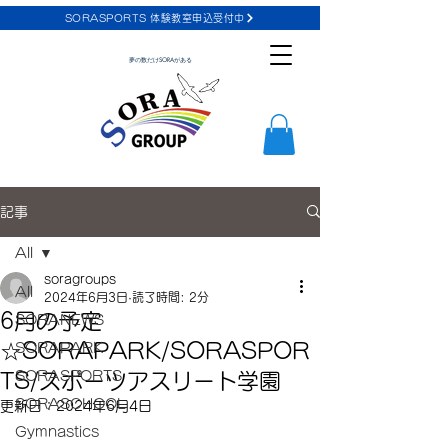
SORASPORTS 体験教室申込受付中
夢の数だけSORAがある
記事
All
soragroups
All
2024年6月3日
読了時間: 2分
6月の予定
SORANEWS
☆SORAPARK/SORASPOR
SORAPARK
SORASPORTS
TS/スポーツアスリート学園
SORASCHOOL
更新日：
2024年6月4日
Gymnastics