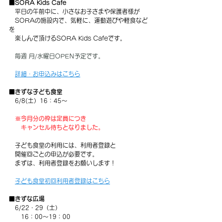
■
SORA Kids Cafe
平日の午前中に、小さなお子さまや保護者様が
　SORAの施設内で、気軽に、運動遊びや軽食など
を
　楽しんで頂けるSORA Kids Cafeです。
毎週 月/水曜日OPEN予定です。
詳細・お申込みはこちら
■きずな子ども食堂
　6/8(土）16：45～
※今月分の枠は定員につき
　　キャンセル待ちとなりました。
　子ども食堂の利用には、利用者登録と
　開催回ごとの申込が必要です。
　まずは、利用者登録をお願いします！
子ども食堂初回利用者登録はこちら
■きずな広場
　6/22・29（土）
　　16：00～19：00