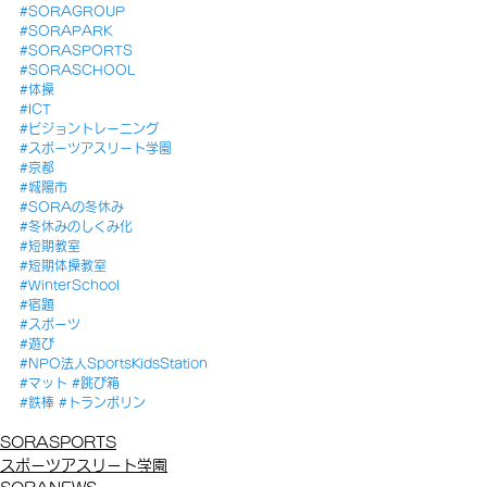
#SORAGROUP
#SORAPARK
#SORASPORTS
#SORASCHOOL
#体操
#ICT
#ビジョントレーニング
#スポーツアスリート学園
#京都
#城陽市
#SORAの冬休み
#冬休みのしくみ化
#短期教室
#短期体操教室
#WinterSchool
#宿題
#スポーツ
#遊び
#NPO法人SportsKidsStation
#マット
#跳び箱
#鉄棒
#トランポリン
SORASPORTS
スポーツアスリート学園