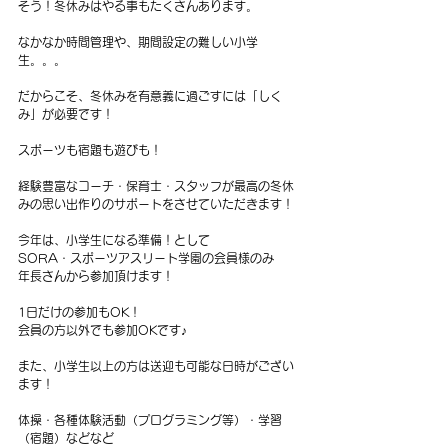
そう！冬休みはやる事もたくさんあります。
なかなか時間管理や、
期間設定の難しい小学
生。。。
だからこそ、冬休みを有意義に過ごすには「しく
み」が必要です！
スポーツも宿題も遊びも！
経験豊富なコーチ・保育士・スタッフが最高の冬休
みの思い出作りのサポートをさせていただきます！
今年は、小学生になる準備！として
SORA・スポーツアスリート学園の会員様のみ
年長さんから参加頂けます！
1日だけの参加もOK！
会員の方以外でも参加OKです♪
また、小学生以上の方は送迎も可能な日時がござい
ます！
体操・各種体験活動（プログラミング等）・学習
（宿題）などなど