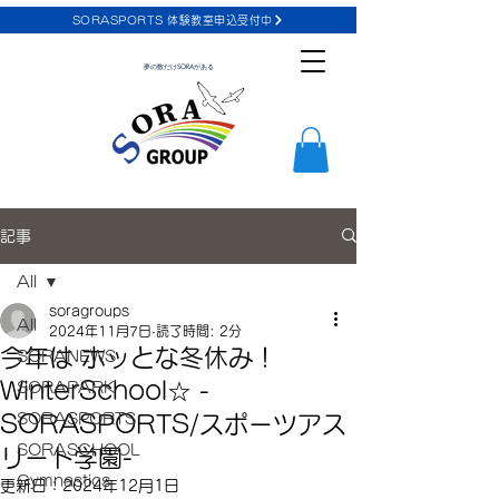
SORASPORTS 体験教室申込受付中
夢の数だけSORAがある
記事
All
soragroups
All
2024年11月7日
読了時間: 2分
今年は ホッとな冬休み！
SORANEWS
WinterSchool☆ -
SORAPARK
SORASPORTS
SORASPORTS/スポーツアス
SORASCHOOL
リート学園-
Gymnastics
更新日：
2024年12月1日