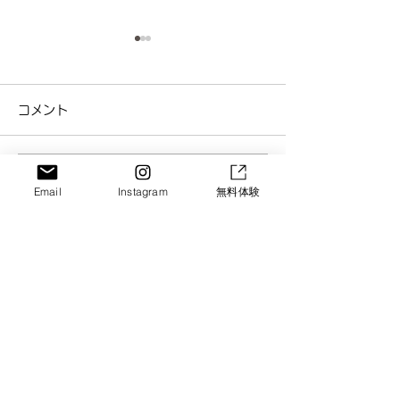
コメント
コメントを追加…
京都・城陽のベビーマッ
【京都・城陽】
Email
Instagram
無料体験
サージ｜夜泣き・便秘改
ョントレーニン
善にも効果あり！のコピ
台”から変える
SORA GROUP
ー
験会
Let's Enjoy!!
HOME
・
Vision​
・
Service