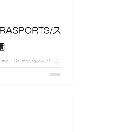
RASPORTS/ス
園
 さて、12月の予定を公開いたしま
/1（金）13：00～ 申込はこちら
～（変更の可能性あり） 子ども食堂の利