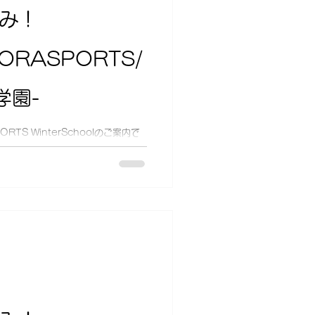
休み！
-SORASPORTS/
学園-
TS WinterSchoolのご案内で
 そんな冬休み、目いっぱい楽しみ
さんあります。 なかなか時間管理