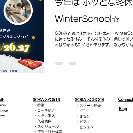
今年は ホッとな冬
WinterSchool☆
SORAで過ごすホッとな冬休み！ WinterS
に待った冬休み！ そんな冬休み、目いっぱい
みはやる事もたくさんあります。 なかなか
生。。。...
Connect
ME
​SORA SPORTS
SORA SCHOOL
sion​
・
特徴
・
スクール紹介
Blog
rvice
・
コー
チ紹介
・
ICT
ews
・
クラス
案内
・
まなび
・
入会案内
・
ピアノ
・
スケジュール
・
ビジョン
・
正課・課外体育