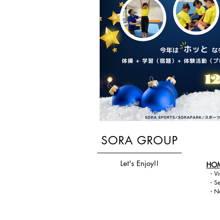
SORA GROUP
Let's Enjoy!!
HO
・
Vi
・
Se
・
N