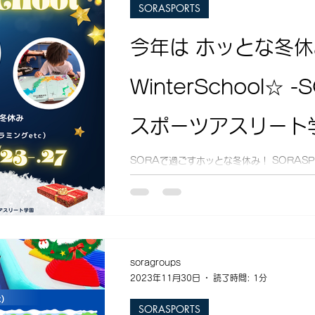
SORASPORTS
今年は ホッとな冬
WinterSchool☆ 
スポーツアスリート
SORAで過ごすホッとな冬休み！ SORASPOR
す！ なんだかウキウキ・ワクワクの冬休み！
たいですよね？ そう！冬休みはやる事もたく
や、 期間設定の難しい小学生。。。...
soragroups
2023年11月30日
読了時間: 1分
SORASPORTS