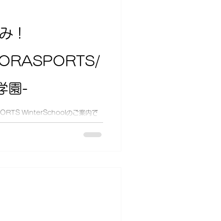
休み！
-SORASPORTS/
学園-
TS WinterSchoolのご案内で
 そんな冬休み、目いっぱい楽しみ
さんあります。 なかなか時間管理