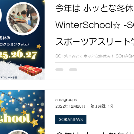
今年は ホッとな冬
WinterSchool☆ 
スポーツアスリート
SORAで過ごすホッとな冬休み！ SORASPOR
す！ なんだかウキウキ・ワクワクの冬休み！
たいですよね？ そう！冬休みはやる事もたく
や、期間設定の難しい小学生。。。...
soragroups
2022年12月20日
読了時間: 1分
SORANEWS