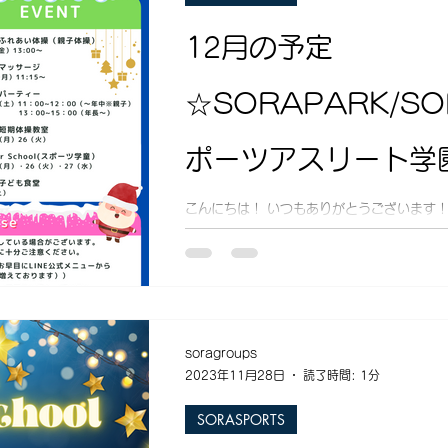
12月の予定
☆SORAPARK/SO
ポーツアスリート学
こんにちは！ いつもありがとうございます！
した☆ ■子育てふれあい体操（親子体操） 12
■きずな子ども食堂 12/9（土）16：45
用には、利用者登録と...
soragroups
2023年11月28日
読了時間: 1分
SORASPORTS