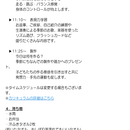
　　　走る・跳ぶ・バランス感覚・
　　　身体のコントロールが向上します。
　▶11:10〜　表現力学習
　　　お返事、ご挨拶、自己紹介の練習や
　　　生演奏による季節のお歌、楽器を使った
　　　リズム遊び、フラッシュカードなど
　　　盛りだくさんな内容です。
　▶11:25〜　製作
　　　今日は何を作る？
　　　季節にちなんでの製作や誰かへのプレゼン
ト。
　　　子どもたちの作る意欲を引き出すと共に
　　　発想力・手先の運動も促します。
※タイムスケジュールは変更する場合もございま
す。
※
カリキュラムの詳細はこちら
４．持ち物
・水筒
・お弁当
・汗ふきタオル2枚
(乾いたタオル、おしぼり等濡れてもいいタオル)