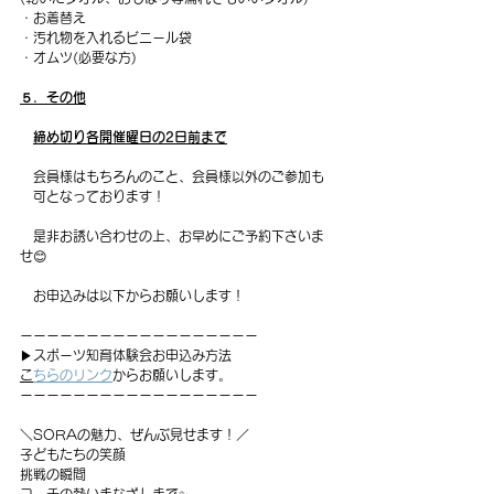
・お着替え
・汚れ物を入れるビニール袋
・オムツ(必要な方)
５．その他
締め切り各開催曜日の2日前まで
　会員様はもちろんのこと、会員様以外のご参加も
　可となっております！
　是非お誘い合わせの上、お早めにご予約下さいま
せ😊
　お申込みは以下からお願いします！
ーーーーーーーーーーーーーーーーーー
▶︎
スポーツ知育体験会
お申込み方法
⁡
こちらのリンク
からお願いします。
ーーーーーーーーーーーーーーーーーー
＼SORAの魅力、ぜんぶ見せます！／
子どもたちの笑顔
挑戦の瞬間
コーチの熱いまなざしまで✨