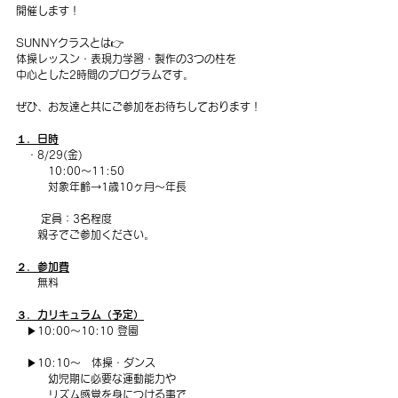
開催します！
SUNNYクラスとは👉
体操レッスン・表現力学習・製作の3つの柱を
中心とした2時間のプログラムです。
ぜひ、お友達と共にご参加をお待ちしております！
１．日時
　・8/29(金)
　　　10:00〜11:50
　　　対象年齢→1歳10ヶ月〜年長
       定員：3名程度
　　親子でご参加ください。
２．参加費
　　無料
３．カリキュラム（予定）
　▶10:00〜10:10 登園　
　▶10:10〜　体操・ダンス
　　　幼児期に必要な運動能力や
　　　リズム感覚を身につける事で