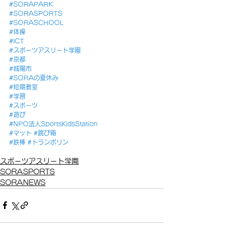
#SORAPARK
#SORASPORTS
#SORASCHOOL
#体操
#ICT
#スポーツアスリート学園
#京都
#城陽市
#SORAの夏休み
#短期教室
#学習
#スポーツ
#遊び
#NPO法人SportsKidsStation
#マット
#跳び箱
#鉄棒
#トランポリン
スポーツアスリート学園
SORASPORTS
SORANEWS