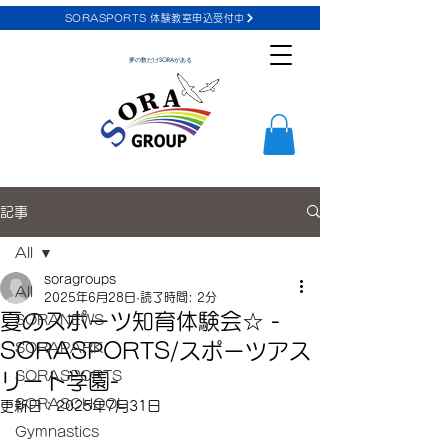
SORASPORTS 体験教室申込受付中
夢の数だけSORAがある
記事
All
soragroups
All
2025年6月28日
読了時間: 2分
夏のスポーツ知育体験会☆ -
SORANEWS
SORASPORTS/スポーツアス
SORAPARK
SORASPORTS
リート学園-
SORASCHOOL
更新日：
2025年7月31日
Gymnastics