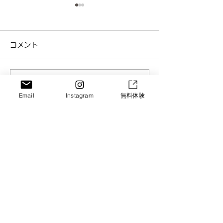
コメント
コメントを追加…
京都・城陽のベビーマッ
【京都・城陽】
Email
Instagram
無料体験
サージ｜夜泣き・便秘改
ョントレーニン
善にも効果あり！のコピ
台”から変える
SORA GROUP
ー
験会
Let's Enjoy!!
HOME
・
Vision​
・
Service
・
News