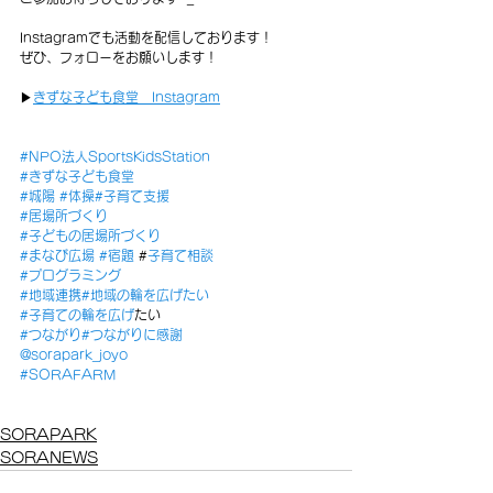
Instagramでも活動を配信しております！
ぜひ、フォローをお願いします！
▶
きずな子ども食堂　Instagram
#NPO法人SportsKidsStation
#きずな子ども食堂
#城陽
#体操
#子育て支援
#居場所づくり
#子どもの居場所づくり
#まなび広場
#宿題
 #
子育て相談
#プログラミング
#地域連携
#地域の輪を広げたい
#子育ての輪を広げ
たい
#つながり
#つながりに感謝
@sorapark_joyo
#SORAFARM
SORAPARK
SORANEWS