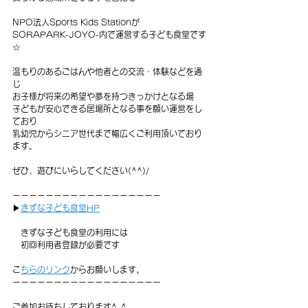
NPO法人Sports Kids Stationが
SORAPARK-JOYO-内で運営する子ども食堂です
☆
温もりのあるごはんや他者との交流・体験などを通
じ
お子様が将来の希望や夢を持つきっかけとなる場
子どもが安心できる居場所となる事を願い運営をし
ており
乳幼児からシニア世代まで幅広くご利用頂いており
ます。
ぜひ、遊びにいらしてください(^^)/
ーーーーーーーーーーーーーーーーーー
▶︎
きずな子ども食堂HP
   きずな子ども食堂の利用には
　初回利用者登録が必要です
⁡
こちらのリンク
からお願いします。
ーーーーーーーーーーーーーーーーーー
ご参加お待ちしております^_^