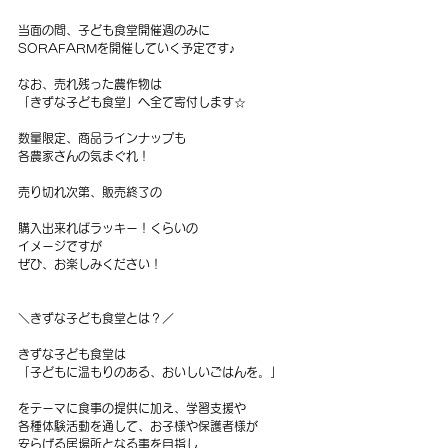
当面の間、子ども食堂開催週のみに
SORAFARMを開催していく予定です♪
なお、売れ残った農作物は
「きずな子ども食堂」へ全て寄付します☆
数量限定、商品ラインナップも
各農家さんの気まぐれ！
売り切れ次第、販売終了の
購入出来ればラッキー！くらいの
イメージですが
ぜひ、お楽しみください！
＼きずな子ども食堂とは？／
​きずな子ども食堂は
「子どもに温もりのある、おいしいごはんを。」
をテーマに
食事の提供に加え、学習支援や
各種体験活動を通して、お子様や保護者様が
安らげる居場所となる事を目指し