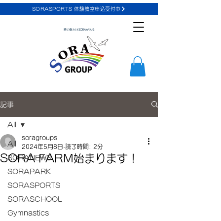
SORASPORTS 体験教室申込受付中
夢の数だけSORAがある
記事
All
soragroups
All
2024年5月8日
読了時間: 2分
SORA FARM始まります！
SORANEWS
SORAPARK
SORASPORTS
SORASCHOOL
Gymnastics