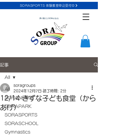
SORASPORTS 体験教室申込受付中
夢の数だけSORAがある
記事
All
soragroups
All
2024年12月7日
読了時間: 2分
12/14 きずな子ども食堂（から
SORANEWS
あげ）
SORAPARK
SORASPORTS
SORASCHOOL
Gymnastics