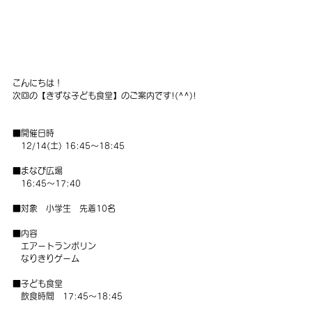
こんにちは！
次回の【きずな子ども食堂】のご案内です!(^^)!
■開催日時
　12/14(土) 16:45〜18:45
■まなび広場
　16:45〜17:40
■対象　小学生　先着10名
■内容
　エアートランポリン
　なりきりゲーム
■子ども食堂
   飲食時間　17:45〜18:45