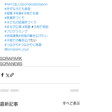
#NPO法人SportsKidsStation
#きずな子ども食堂
#城陽
#体操
#子育て支援
#居場所づくり
#子どもの居場所づくり
#まなび広場
#宿題
 #
子育て相談
#プログラミング
#地域連携
#地域の輪を広げたい
#子育ての輪を広げ
たい
#つながり
#つながりに感謝
@sorapark_joyo
SORAPARK
SORANEWS
すべて表示
最新記事