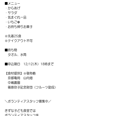
■メニュー
・からあげ
・サラダ
・気まぐれ一品
・いちご🍓
・お持ち帰りお菓子
※先着25食
※テイクアウト不可
■持ち物
　タオル、水筒
■申込期日　12/12(木）18時まで
【食材提供】※敬称略
　京都亀岡　山内畑
　中嶋農園
篠原欣子記念財団（フルーツ助成）
＼ボランティアスタッフ募集中／
きずな子ども食堂では
ボランティアスタッフを