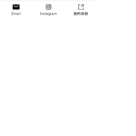
Email
Instagram
無料体験
コメント
コメントを追加…
京都・城陽のベビーマッ
【京都・城陽】
サージ｜夜泣き・便秘改
ョントレーニン
善にも効果あり！のコピ
台”から変える
SORA GROUP
ー
験会