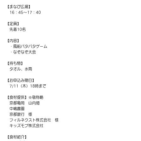
【まなび広場】
　16：45～17：40
【定員】
　先着10名
【内容】
　・風船パタパタゲーム
　・なぞなぞ大会
【持ち物】
　タオル、水筒
【お申込み期日】
　7/11（木）18時まで
【食材提供】※敬称略
　京都亀岡　山内畑
　中嶋農園
　京都銀行　様
　フィルネクスト株式会社　様
　キッズモブ株式会社
【食材紹介】