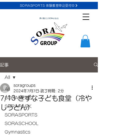
SORASPORTS 体験教室申込受付中
夢の数だけSORAがある
記事
All
soragroups
All
2024年7月7日
読了時間: 2分
7/13 きずな子ども食堂（冷や
SORANEWS
しうどん）
SORAPARK
SORASPORTS
SORASCHOOL
Gymnastics