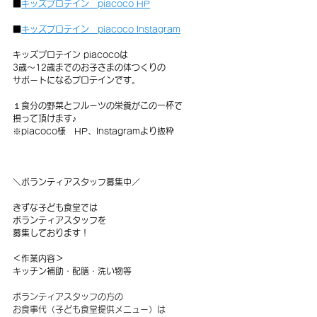
■
キッズプロテイン　piacoco HP
■
キッズプロテイン　piacoco Instagram
キッズプロテイン piacocoは
3歳～12歳までのお子さまの体つくりの
サポートになるプロテインです。
１食分の野菜とフルーツの栄養がこの一杯で
摂って頂けます♪
※piacoco様　HP、Instagramより抜粋
＼ボランティアスタッフ募集中／
きずな子ども食堂では
ボランティアスタッフを
募集しております！
＜作業内容＞
キッチン補助・配膳・洗い物等
ボランティアスタッフの方の
お食事代（子ども食堂提供メニュー）は