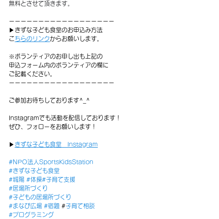
無料とさせて頂きます。
ーーーーーーーーーーーーーーーーーー
▶︎きずな子ども食堂のお申込み方法
⁡
こちらのリンク
からお願いします。
※ボランティアのお申し出も上記の
申込フォーム内のボランティアの欄に
ご記載ください。
ーーーーーーーーーーーーーーーーーー
ご参加お待ちしております^_^
Instagramでも活動を配信しております！
ぜひ、フォローをお願いします！
▶
きずな子ども食堂　Instagram
#NPO法人SportsKidsStation
#きずな子ども食堂
#城陽
#体操
#子育て支援
#居場所づくり
#子どもの居場所づくり
#まなび広場
#宿題
 #
子育て相談
#プログラミング