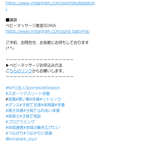
https://www.instagram.com/sportskidsstation
/
■講師
ベビーマッサージ教室SORA
https://www.instagram.com/sora_babyma/
ご予約、お問合せ、お気軽にお待ちしております
(^^♪
ーーーーーーーーーーーーーーーーーー
▶︎ベビーマッサージお申込み方法
⁡
こちらのリンク
からお願いします。
ーーーーーーーーーーーーーーーーーー
#NPO法人SportsKidsStation
#スポーツアスリート学園
#
城陽
#習い事
#体操
#リトミック
#ダンス
#子育て支援
#保育園
#学童
#親子体操
#子育てふれあい体操
#保育士
#子育て相談
#プログラミング
#地域連携
#地域の輪を広げた
い
#つながり
#つながりに感謝
@sorapark_joyo