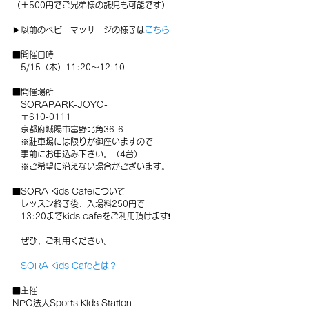
（＋500円でご兄弟様の託児も可能です）
▶以前のベビーマッサージの様子は
こちら
■開催日時
　5/15（木）11:20～12:10
■開催場所
　SORAPARK-JOYO-
　〒610-0111　
　京都府城陽市富野北角36-6　
　※駐車場には限りが御座いますので
　事前にお申込み下さい。（4台）
　※ご希望に沿えない場合がございます。
■SORA Kids Cafeについて
　レッスン終了後、入場料250円で
　13:20までkids cafeをご利用頂けます❗️
　ぜひ、ご利用ください。
SORA Kids Cafeとは？
■主催
NPO法人Sports Kids Station