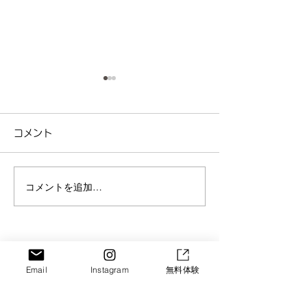
コメント
コメントを追加…
京都・城陽のベビーマッ
【京都・城陽】
サージ｜夜泣き・便秘改
ョントレーニン
善にも効果あり！のコピ
台”から変える
SORA GROUP
ー
験会
Email
Instagram
無料体験
Let's Enjoy!!