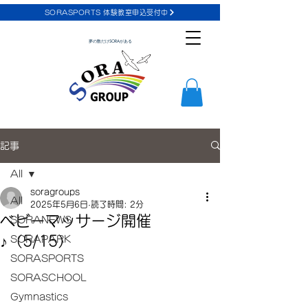
SORASPORTS 体験教室申込受付中
夢の数だけSORAがある
記事
All
soragroups
All
2025年5月6日
読了時間: 2分
ベビーマッサージ開催
SORANEWS
♪（5/15）
SORAPARK
SORASPORTS
SORASCHOOL
Gymnastics