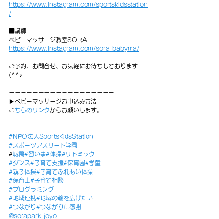
https://www.instagram.com/sportskidsstation
/
■講師
ベビーマッサージ教室SORA
https://www.instagram.com/sora_babyma/
ご予約、お問合せ、お気軽にお待ちしております
(^^♪
ーーーーーーーーーーーーーーーーーー
▶︎ベビーマッサージお申込み方法
⁡
こちらのリンク
からお願いします。
ーーーーーーーーーーーーーーーーーー
#NPO法人SportsKidsStation
#スポーツアスリート学園
#
城陽
#習い事
#体操
#リトミック
#ダンス
#子育て支援
#保育園
#学童
#親子体操
#子育てふれあい体操
#保育士
#子育て相談
#プログラミング
#地域連携
#地域の輪を広げた
い
#つながり
#つながりに感謝
@sorapark_joyo