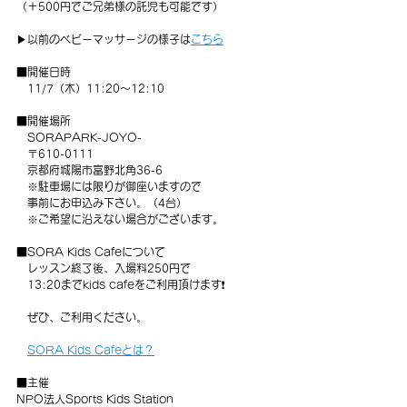
（＋500円でご兄弟様の託児も可能です）
▶以前のベビーマッサージの様子は
こちら
■開催日時
　11/7（木）11:20～12:10
■開催場所
　SORAPARK-JOYO-
　〒610-0111　
　京都府城陽市富野北角36-6　
　※駐車場には限りが御座いますので
　事前にお申込み下さい。（4台）
　※ご希望に沿えない場合がございます。
■SORA Kids Cafeについて
　レッスン終了後、入場料250円で
　13:20までkids cafeをご利用頂けます❗️
　ぜひ、ご利用ください。
SORA Kids Cafeとは？
■主催
NPO法人Sports Kids Station