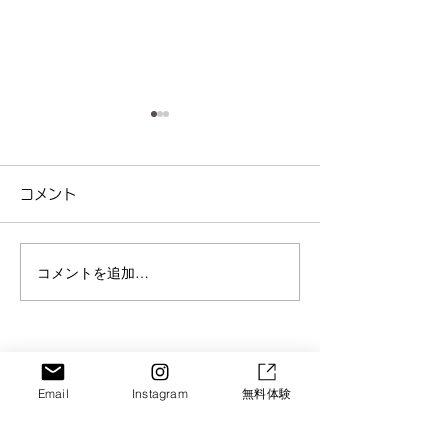
コメント
コメントを追加…
京都・城陽のベビーマッ
【京都・城陽】
サージ｜夜泣き・便秘改
ョントレーニン
善にも効果あり！のコピ
台”から変える
SORA GROUP
ー
験会
Email
Instagram
無料体験
Let's Enjoy!!