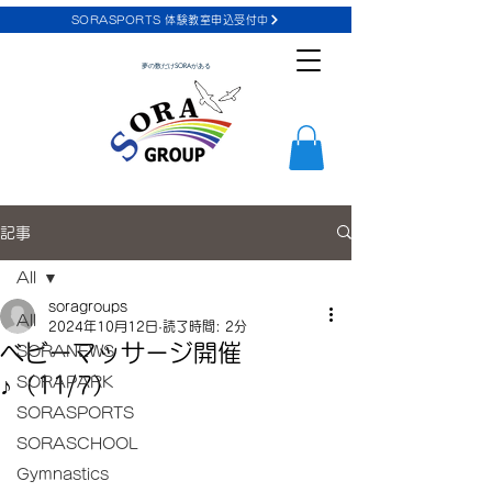
SORASPORTS 体験教室申込受付中
夢の数だけSORAがある
記事
All
soragroups
All
2024年10月12日
読了時間: 2分
ベビーマッサージ開催
SORANEWS
♪（11/7）
SORAPARK
SORASPORTS
SORASCHOOL
Gymnastics