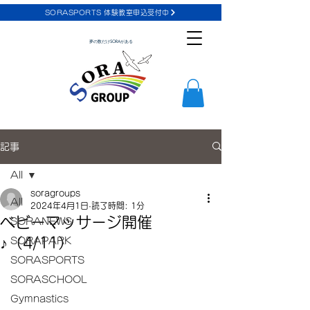
SORASPORTS 体験教室申込受付中
夢の数だけSORAがある
記事
All
soragroups
All
2024年4月1日
読了時間: 1分
ベビーマッサージ開催
SORANEWS
♪（4/11）
SORAPARK
SORASPORTS
SORASCHOOL
Gymnastics