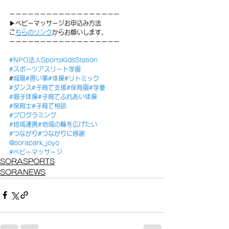
ーーーーーーーーーーーーーーーーーー
▶︎ベビーマッサージお申込み方法
⁡
こちらのリンク
からお願いします。
ーーーーーーーーーーーーーーーーーー
#NPO法人SportsKidsStation
#スポーツアスリート学園
#
城陽
#習い事
#体操
#リトミック
#ダンス
#子育て支援
#保育園
#学童
#親子体操
#子育てふれあい体操
#保育士
#子育て相談
#プログラミング
#地域連携
#地域の輪を広げた
い
#つながり
#つながりに感謝
@sorapark_joyo
#ベビーマッサージ
SORASPORTS
SORANEWS