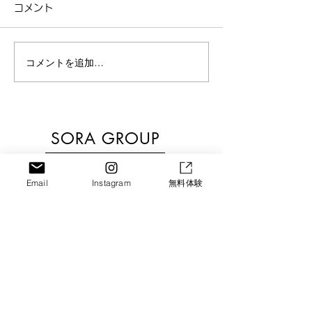
コメント
コメントを追加…
京都・城陽のベビーマッ
【京都・城陽】
サージ｜夜泣き・便秘改
ョントレーニン
善にも効果あり！のコピ
台”から変える
SORA GROUP
ー
験会
Let's Enjoy!!
Email
Instagram
無料体験
HOME
・
Vision​
・
Service
・
News
SORA PARK
・
きずな子ども食堂
・
Menu
・
SORA Kids Cafe