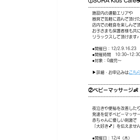
①SORA Kids Cafe☕
---------------------------------
　施設内の運動エリアや
　器具で気軽に遊んで頂け
　店内での軽食を楽しんで
　お子さまも保護者様も共
　リラックスして頂けます♪
　●開催日：12/2.9.16.23
　●開催時間　10:30~12:3
　●対象：0歳児～
　▶詳細・お申込みは
こち
---------------------------------
②ベビーマッサージ👶
---------------------------------
　夜泣きや便秘を改善した
　発達を促すベビーマッサ
　赤ちゃんに優しい刺激で
　「大好き💕」を伝えませ
　●開催日：12/4（木）