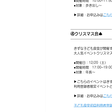
　●開催時間　10:00~11:5
　●対象：歩き出し～
　▶詳細・お申込みは
こち
---------------------------------
④クリスマス会🎄
---------------------------------
　きずな子ども食堂が開催
　大人気イベントクリスマス
　●開催日：12/20（土）
　●開催時間　17:00~19:0
　●対象：年長～
　▶こちらのイベントはき
　利用登録者限定イベント
　▶詳細・お申込みは
こち
子ども食堂初回利用者登