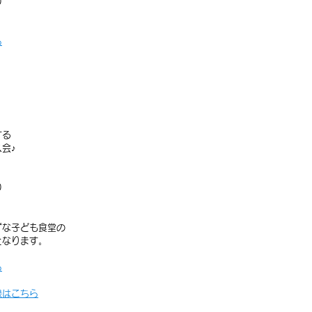
0
ら
する
会♪
0
ずな子ども食堂の
となります。
ら
録はこちら