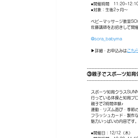
　●開催時間　11:20~12:1
　●対象：生後2ヶ月～
　ベビーマッサージ教室SO
　佐藤講師をお招きして開
@sora_babyma
　▶詳細・お申込みは
こち
---------------------------------
③親子でスポ―ツ知育体
---------------------------------
　スポーツ知育クラスSUN
　行っている体操と知育プ
　親子で2時間体験♪
　運動・リズム遊び・季節
　フラッシュカード・製作
　魅力いっぱいの内容です
　●開催日：12/12（木）