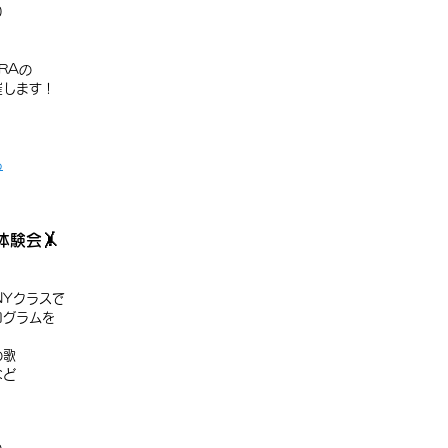
0
RAの
催します！
ら
験会🤸
NYクラスで
ログラムを
の歌
など
。