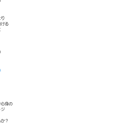
️
たり
頂ける
に
0
ら
り心身の
ージ
んか？