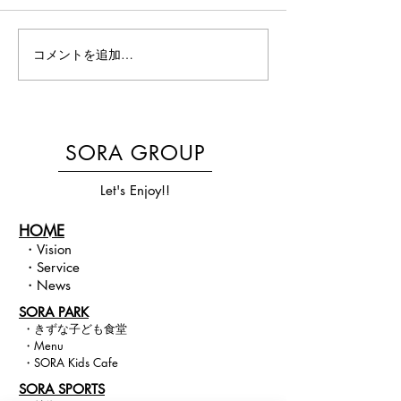
コメントを追加…
京都・城陽のベビーマッ
【京都・城陽】
サージ｜夜泣き・便秘改
ョントレーニン
善にも効果あり！のコピ
台”から変える
SORA GROUP
ー
験会
Let's Enjoy!!
HOME
・
Vision​
・
Service
・
News
SORA PARK
・
きずな子ども食堂
・
Menu
・
SORA Kids Cafe
​SORA SPORTS