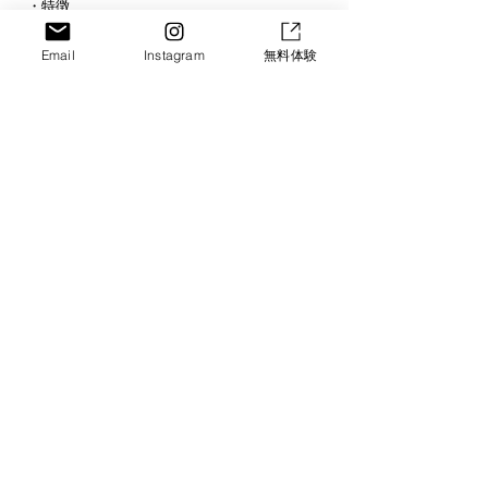
・
特徴
・
コー
チ紹介
・
クラス
案内
Email
Instagram
無料体験
・
入会案内
・
スケジュール
・
正課・課外体育
​ ・
求人案内
SORA SCHOOL
・
スクール紹介
・
ICT
・
まなび
・
ピアノ
・
ビジョン
Connect
Blog
​合同会社 SORA
​■京都市左京区田中上大久保町13-2-403
■京都府城陽市富野北角36-6