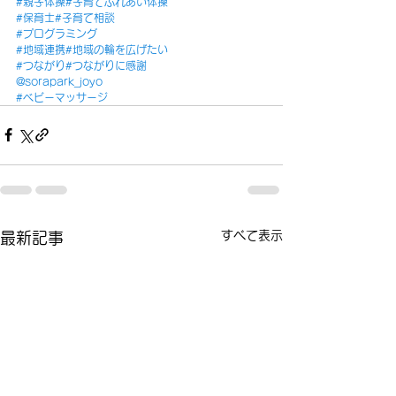
#親子体操
#子育てふれあい体操
#保育士
#子育て相談
#プログラミング
#地域連携
#地域の輪を広げた
い
#つながり
#つながりに感謝
@sorapark_joyo
#ベビーマッサージ
すべて表示
最新記事