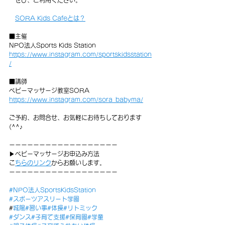
SORA Kids Cafeとは？
■主催
NPO法人Sports Kids Station
https://www.instagram.com/sportskidsstation
/
■講師
ベビーマッサージ教室SORA
https://www.instagram.com/sora_babyma/
ご予約、お問合せ、お気軽にお待ちしております
(^^♪
ーーーーーーーーーーーーーーーーーー
▶︎ベビーマッサージお申込み方法
⁡
こちらのリンク
からお願いします。
ーーーーーーーーーーーーーーーーーー
#NPO法人SportsKidsStation
#スポーツアスリート学園
#
城陽
#習い事
#体操
#リトミック
#ダンス
#子育て支援
#保育園
#学童