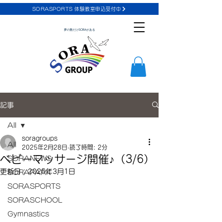
SORASPORTS 体験教室申込受付中
夢の数だけSORAがある
記事
All
soragroups
All
2025年2月28日
読了時間: 2分
ベビーマッサージ開催♪（3/6）
SORANEWS
更新日：
2025年3月1日
SORAPARK
SORASPORTS
SORASCHOOL
Gymnastics