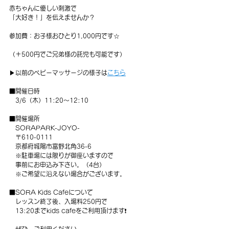
赤ちゃんに優しい刺激で
「大好き！」を伝えませんか？
参加費：お子様おひとり1,000円です☆
（＋500円でご兄弟様の託児も可能です）
▶以前のベビーマッサージの様子は
こちら
■開催日時
　3/6（木）11:20～12:10
■開催場所
　SORAPARK-JOYO-
　〒610-0111　
　京都府城陽市富野北角36-6　
　※駐車場には限りが御座いますので
　事前にお申込み下さい。（4台）
　※ご希望に沿えない場合がございます。
■SORA Kids Cafeについて
　レッスン終了後、入場料250円で
　13:20までkids cafeをご利用頂けます❗️
　ぜひ、ご利用ください。