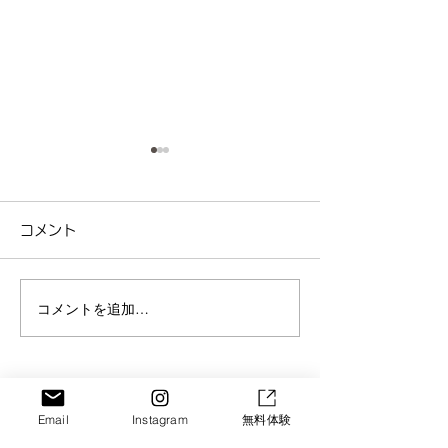
コメント
コメントを追加…
お兄さん・お姉さんと一
「いちごのアイ
緒にドキドキ！夏休みに
き！」歌って作
広がった新しい世界⭐️｜ス
んだ夏の一日🍨
SORA GROUP
Email
Instagram
無料体験
ポーツアスリート学園
ツアスリート学