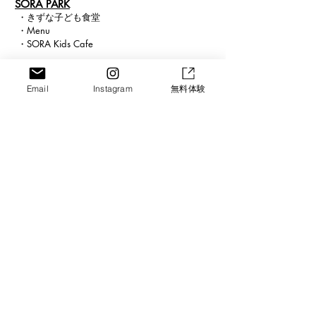
SORA PARK
・
きずな子ども食堂
・
Menu
・
SORA Kids Cafe
​SORA SPORTS
・
特徴
Email
Instagram
無料体験
・
コー
チ紹介
・
クラス
案内
・
入会案内
・
スケジュール
・
正課・課外体育
​ ・
求人案内
SORA SCHOOL
・
スクール紹介
・
ICT
・
まなび
・
ピアノ
・
ビジョン
Connect
Blog