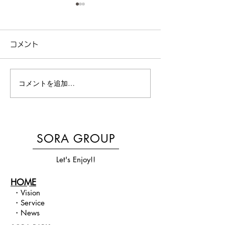
コメント
コメントを追加…
京都・城陽のベビーマッ
【京都・城陽】
サージ｜夜泣き・便秘改
ョントレーニン
善にも効果あり！のコピ
台”から変える
SORA GROUP
ー
験会
Let's Enjoy!!
HOME
・
Vision​
・
Service
・
News