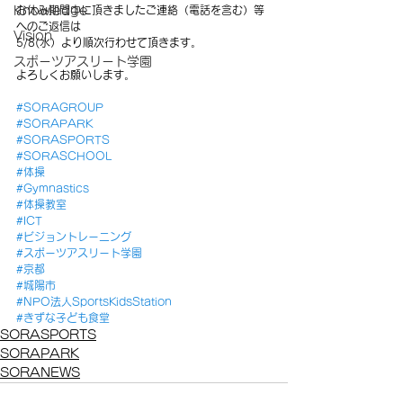
Knowledge
お休み期間中に頂きましたご連絡（電話を含む）等
へのご返信は
Vision
5/8(水）より順次行わせて頂きます。
スポーツアスリート学園
よろしくお願いします。
#SORAGROUP
#SORAPARK
#SORASPORTS
#SORASCHOOL
#体操
#Gymnastics
#体操教室
#ICT
#ビジョントレーニング
#スポーツアスリート学園
#京都
#城陽市
#NPO法人SportsKidsStation
#きずな子ども食堂
SORASPORTS
SORAPARK
SORANEWS