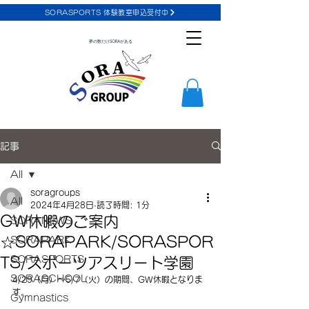
SORASPORTS 体験教室申込受付中
夢の数だけSORAがある
記事
All
soragroups
All
2024年4月28日
読了時間: 1分
GW休暇のご案内
SORANEWS
☆SORAPARK/SORASPOR
SORAPARK
SORASPORTS
TS/スポーツアスリート学園
SORASCHOOL
4/29（月）～5/7（火）の期間、GW休暇となりま
す。
Gymnastics