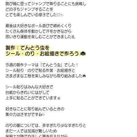
跳び箱に登ってジャンプで降りることにも挑戦し
どの子もジャンプすることを
とても楽しんでいる様子でした♡✨ 
最後は大好きなボール遊びで締めくくり
たくさん身体を動かして汗をかきながら
思いきり運動を楽しむことができました💪
製作：てんとう虫を
シール・のり・お絵描きで作ろう 🐞
今週の製作テーマは「てんとう虫」でした！
シール貼り・のりで貼る作業・お絵描きと
さまざまな工程を楽しみながら取り組みました☘️
シール貼りはみんな大好きで
台紙からきれいにはがして
上手に貼ることができています☺️
好きなことに取り組んでいるときの
集中力はさすがです👍✨
のりの量については、多すぎたり少なすぎたりと
まだ一人では加減が難しいため
保育士が隣でやさしく量を伝えながら