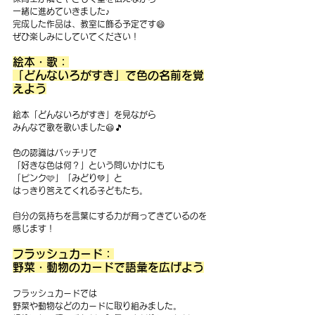
一緒に進めていきました♪ 
完成した作品は、教室に飾る予定です😄
ぜひ楽しみにしていてください！
絵本・歌：
「どんないろがすき」で色の名前を覚
えよう
絵本「どんないろがすき」を見ながら
みんなで歌を歌いました😃🎵 
色の認識はバッチリで
「好きな色は何？」という問いかけにも
「ピンク🩷」「みどり💚」と
はっきり答えてくれる子どもたち。
自分の気持ちを言葉にする力が育ってきているのを
感じます！
フラッシュカード：
野菜・動物のカードで語彙を広げよう
フラッシュカードでは
野菜や動物などのカードに取り組みました。