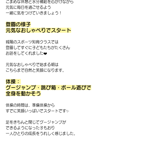
こまめな休憩と水分補給を心がけながら
元気に毎日を過ごせるよう
一緒に気をつけていきましょう！
登園の様子
元気なおしゃべりでスタート
城陽のスポーツ知育クラスでは
登園してすぐに子どもたちがたくさん
お話をしてくれました❤️ 
元気なおしゃべりで始まる朝は
こちらまで自然と笑顔になります。
体操：
グージャンプ・跳び箱・ボール遊びで
全身を動かそう
体操の時間は、準備体操から
すでに笑顔いっぱいでスタートです✨
足をきちんと閉じてグージャンプが
できるようになった子もおり
一人ひとりの成長をうれしく感じました。