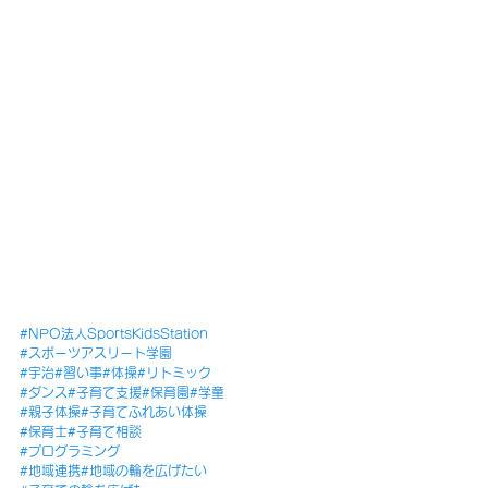
#NPO法人SportsKidsStation
#スポーツアスリート学園
#宇治
#習い事
#体操
#リトミック
#ダンス
#子育て支援
#保育園
#学童
#親子体操
#子育てふれあい体操
#保育士
#子育て相談
#プログラミング
#地域連携
#地域の輪を広げたい