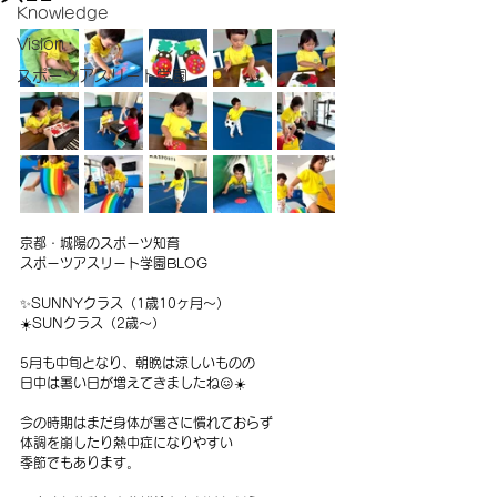
Knowledge
Vision
スポーツアスリート学園
京都・城陽のスポーツ知育
スポーツアスリート学園BLOG
✨SUNNYクラス（1歳10ヶ月〜）
☀️SUNクラス（2歳〜）
5月も中旬となり、朝晩は涼しいものの
日中は暑い日が増えてきましたね😖☀️
今の時期はまだ身体が暑さに慣れておらず
体調を崩したり熱中症になりやすい
季節でもあります。