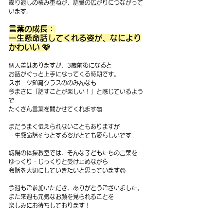
繰り返しの積み重ねが、語彙の広がりにつながって
います。
言葉の成長：
一生懸命話してくれる姿が、なにより
かわいい 🩷
個人差はありますが、3歳前後になると
お話がぐっと上手になってくる時期です。
スポーツ知育クラスののみんなも
今まさに「話すことが楽しい！」と感じているよう
で
たくさん言葉を聞かせてくれます🥰
まだうまく伝えられないこともありますが
一生懸命話そうとする姿がとても愛らしいです。
城陽の体操教室では、そんな子どもたちの言葉を
ゆっくり・じっくりと受け止めながら
会話を大切にしていきたいと思っています😌
今週もご参加いただき、ありがとうございました。 
また来週も元気なお顔を見られることを
楽しみにお待ちしております！