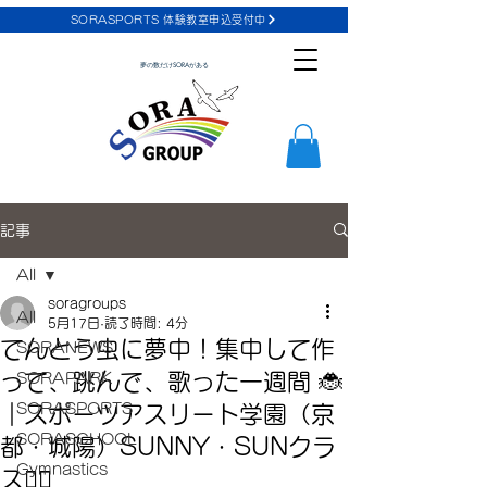
SORASPORTS 体験教室申込受付中
夢の数だけSORAがある
記事
All
soragroups
All
5月17日
読了時間: 4分
てんとう虫に夢中！集中して作
SORANEWS
って、跳んで、歌った一週間 🐞
SORAPARK
SORASPORTS
｜スポーツアスリート学園（京
SORASCHOOL
都・城陽）SUNNY・SUNクラ
Gymnastics
ス🤸‍♀️