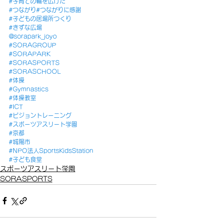
#子育ての輪を広げた
#つながり
#つながりに感謝
#子どもの居場所つくり
#きずな広場
@sorapark_joyo
#SORAGROUP
#SORAPARK
#SORASPORTS
#SORASCHOOL
#体操
#Gymnastics
#体操教室
#ICT
#ビジョントレーニング
#スポーツアスリート学園
#京都
#城陽市
#NPO法人SportsKidsStation
#子ども食堂
スポーツアスリート学園
SORASPORTS