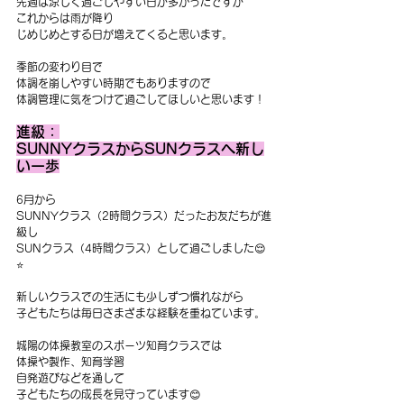
先週は涼しく過ごしやすい日が多かったですが
これからは雨が降り
じめじめとする日が増えてくると思います。
季節の変わり目で
体調を崩しやすい時期でもありますので
体調管理に気をつけて過ごしてほしいと思います！
進級：
SUNNYクラスからSUNクラスへ新し
い一歩
6月から
SUNNYクラス（2時間クラス）だったお友だちが進
級し
SUNクラス（4時間クラス）として過ごしました😌
⭐️
新しいクラスでの生活にも少しずつ慣れながら
子どもたちは毎日さまざまな経験を重ねています。
城陽の体操教室のスポーツ知育クラスでは
体操や製作、知育学習
自発遊びなどを通して
子どもたちの成長を見守っています😊