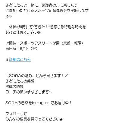
子どもたちと一緒に、保護者の方も楽しんで
ご参加いただけるスポーツ知育体験会を実施します
☺️✨
「体操×知育」で“できた！”を感じる特別な時間を
ぜひご体感ください💫
📍開催：スポーツアスリート学園（京都・城陽）
📅日時：6/19（金）
📱
詳細はこちら
＼SORAの魅力、ぜんぶ見せます！／
子どもたちの笑顔
挑戦の瞬間
コーチの熱いまなざしまで✨
SORAの日常をInstagramでお届け中！
フォローして
みんなの成長を見守ってください💫