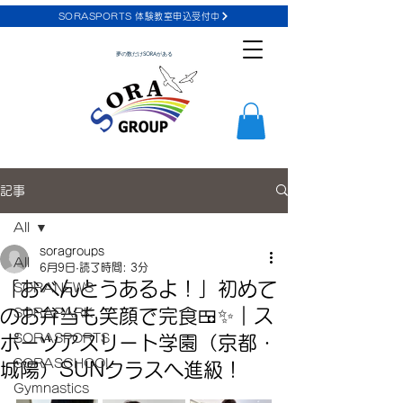
SORASPORTS 体験教室申込受付中
夢の数だけSORAがある
記事
All
soragroups
All
6月9日
読了時間: 3分
「おべんとうあるよ！」初めて
SORANEWS
のお弁当も笑顔で完食🍱✨｜ス
SORAPARK
SORASPORTS
ポーツアスリート学園（京都・
SORASCHOOL
城陽）SUNクラスへ進級！
Gymnastics