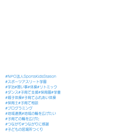
#NPO法人SportsKidsStation
#スポーツアスリート学園
#宇治
#習い事
#体操
#リトミック
#ダンス
#子育て支援
#保育園
#学童
#親子体操
#子育てふれあい体操
#保育士
#子育て相談
#プログラミング
#地域連携
#地域の輪を広げたい
#子育ての輪を広げた
#つながり
#つながりに感謝
#子どもの居場所つくり