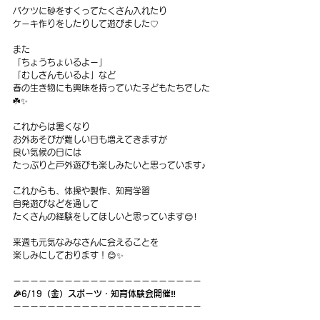
バケツに砂をすくってたくさん入れたり
ケーキ作りをしたりして遊びました♡
また
「ちょうちょいるよー」
「むしさんもいるよ」など
春の生き物にも興味を持っていた子どもたちでした
☘️✨
これからは暑くなり
お外あそびが難しい日も増えてきますが
良い気候の日には
たっぷりと戸外遊びも楽しみたいと思っています♪
これからも、体操や製作、知育学習
自発遊びなどを通して
たくさんの経験をしてほしいと思っています😊!
来週も元気なみなさんに会えることを
楽しみにしております！😊✨
ーーーーーーーーーーーーーーーーーーーーーー
🎉6/19（金）スポーツ・知育体験会開催‼️
ーーーーーーーーーーーーーーーーーーーーーー