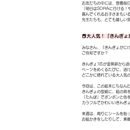
お友だちの中には、登園前
「明日はSORAに行ける！
喜んでくれるお子さまもい
先生たちも、とても嬉しい気
📕大人気！『きんぎ
みなさん、『きんぎょがに
ご存知ですか？
きんぎょ1匹が金魚鉢から逃
ページをめくるたびに、逃
どこかに隠れている大人気
今回は、この絵本にちなん
きんぎょの型紙に、絵の具
「たんぽ」でポンポンと色
カラフルでかわいいきんぎ
来週は、周りにシールを貼
お絵かきをしたりして、素敵