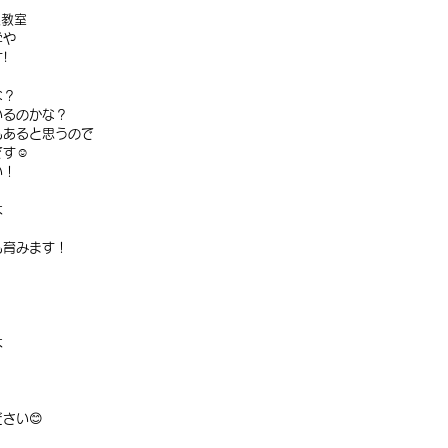
操教室
学や
!
な？
いるのかな？
もあると思うので
す☺️
い！
は
も育みます！
は
さい😊