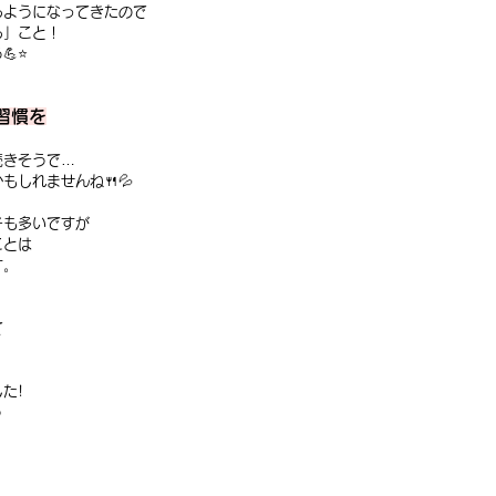
るようになってきたので
る」こと！
💪⭐
習慣を
続きそうで…
もしれませんね🍴💦
子も多いですが
ことは
す。
て
た!
️