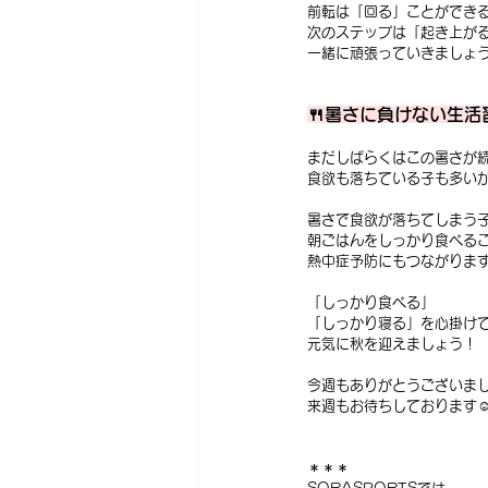
前転は「回る」ことができ
次のステップは「起き上が
一緒に頑張っていきましょう
🍴暑さに負けない生活
まだしばらくはこの暑さが
食欲も落ちている子も多いか
暑さで食欲が落ちてしまう
朝ごはんをしっかり食べる
熱中症予防にもつながりま
「しっかり食べる」
「しっかり寝る」を心掛け
元気に秋を迎えましょう！
今週もありがとうございまし
来週もお待ちしております☺
＊＊＊