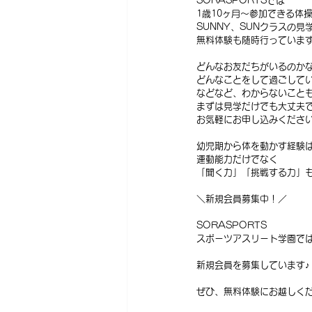
SORASPORTSでは
1歳10ヶ月〜参加できる体
SUNNY、SUNクラスの見
無料体験も随時行っています
どんなお友だちがいるのか
どんなことをして過ごして
などなど、わからないこと
まずは見学だけでも大丈夫で
お気軽にお申し込みくださ
幼児期から体を動かす経験
運動能力だけでなく
「聞く力」「挑戦する力」
＼新規会員募集中！／
SORASPORTS
スポーツアスリート学園で
新規会員を募集しています♪
ぜひ、無料体験にお越しくだ