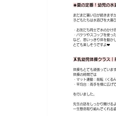
☀️夏の定番！幼児の水
まだまだ暑い日が続きます
子どもたちは水遊びを大喜
・お友だち同士で水のかけ
・バケツやスコップを使っ
など、思いっきり体を動か
とても楽しそうですよ❤️
🤸乳幼児体操クラス
体操もとても頑張っています
体操の時間では
・マット運動：前転（くる
・平均台：両手を横に広げ
を行いました。
先生の話をしっかり聞ける
一生懸命取り組んでくれる