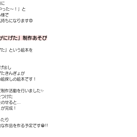
日に
やった〜！」と
る様で
持ちになります😍
ょがにげた』制作あそび
げた』という絵本を
げ出し
げたきんぎょが
の絵探しの絵本です！
だ制作活動を行いました✨
をつけた
をのせると…
ょが完成！
ったり
な作品を作る予定です😁!!