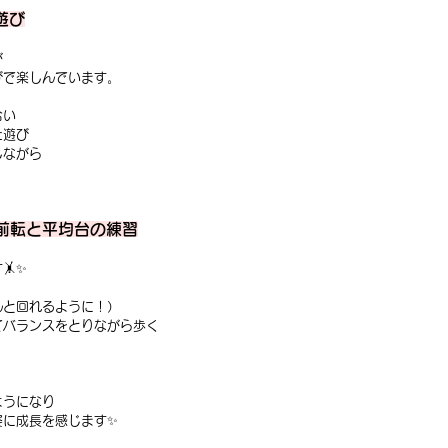
遊び
が
びで楽しんでいます。
合い
た遊び
しながら
｜前転と平均台の練習
🤸✨
んと回れるように！）
てバランスをとりながら歩く
ようになり
姿に成長を感じます✨