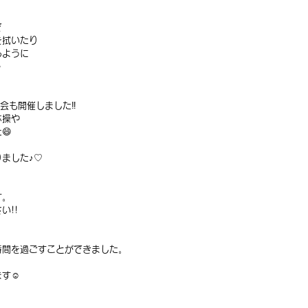
で
を拭いたり
るように
✨
会も開催しました‼️
体操や
😄
ました♪♡
す。
い!!
時間を過ごすことができました。
す☺️