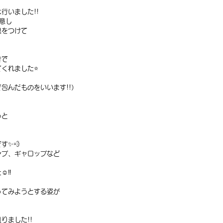
行いました!!
意し
具をつけて
きで
くれました⭐️
包んだものをいいます!!）
うと
す✨💨
ンプ、ギャロップなど
️‼️
ってみようとする姿が
りました!!