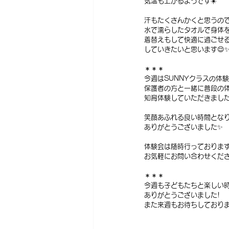
気温も上がるようです☀️
汗もたくさんかくと思うの
水で濡らしたタオルで身体
着替えもして快適に過ごせ
していきたいと思います😌
＊＊＊
今週はSUNNYクラスの体験
保護者の方と一緒に普段の
知育体験していただきました
笑顔あふれる良い時間となり
ありがとうございました✨
体験会は随時行っておりま
お気軽にお問い合わせくださ
＊＊＊
今週も子どもたちと楽しい
ありがとうございました!
また来週もお待ちしておりま