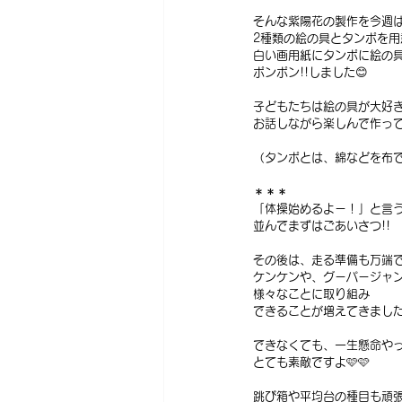
そんな紫陽花の製作を今週は
2種類の絵の具とタンポを用
白い画用紙にタンポに絵の
ポンポン!!しました😊
子どもたちは絵の具が大好
お話しながら楽しんで作って
（タンポとは、綿などを布で
＊＊＊
「体操始めるよー！」と言
並んでまずはごあいさつ!!
その後は、走る準備も万端で
ケンケンや、グーパージャ
様々なことに取り組み
できることが増えてきました☺
できなくても、一生懸命や
とても素敵ですよ🩷🩷
跳び箱や平均台の種目も頑張