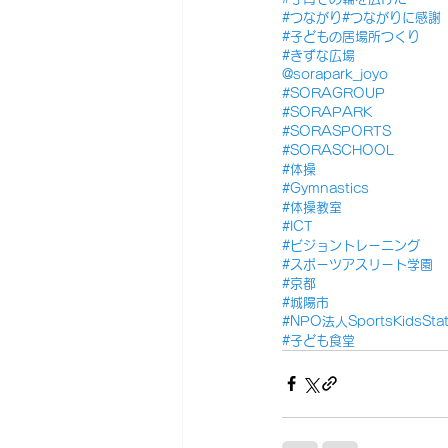
#つながり
#つながりに感謝
#子どもの居場所つくり
#きずな広場
@sorapark_joyo
#SORAGROUP
#SORAPARK
#SORASPORTS
#SORASCHOOL
#体操
#Gymnastics
#体操教室
#ICT
#ビジョントレーニング
#スポーツアスリート学園
#京都
#城陽市
#NPO法人SportsKidsStat
#子ども食堂