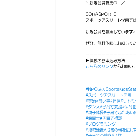
＼新規会員募集中！／
SORASPORTS
スポーツアスリート学園で
新規会員を募集しています♪
ぜひ、無料体験にお越しくだ
ーーーーーーーーーーーー
▶体験のお申込み方法
⁡こちらのリンク
からお願い
ーーーーーーーーーーーー
#NPO法人SportsKidsStat
#スポーツアスリート学園
#宇治
#習い事
#体操
#リトミ
#ダンス
#子育て支援
#保育
#親子体操
#子育てふれあい
#保育士
#子育て相談
#プログラミング
#地域連携
#地域の輪を広げ
#子育ての輪を広げた