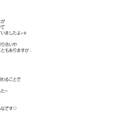
たが
けて
いましたよ♪☺️
取り合いや
こともありますが…
関わることで
した✨
んなです♡
く