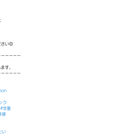
は
さい😊
ーーーーーー
します。
ーーーーーー
ion
ック
園
#学童
体操
たい