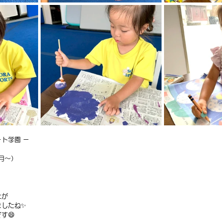
ト学園 ー
ヶ月〜）
たが
ましたね✨
す😄