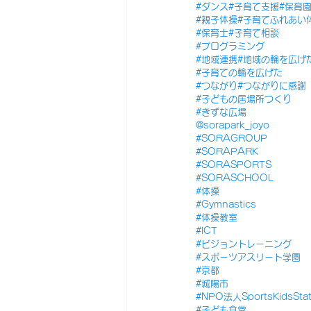
#ダンス
#子育て支援
#保育
#親子体操
#子育てふれあい
#保育士
#子育て相談
#プログラミング
#地域連携
#地域の輪を広げ
#子育ての輪を広げた
#つながり
#つながりに感謝
#子どもの居場所つくり
#きずな広場
@sorapark_joyo
#SORAGROUP
#SORAPARK
#SORASPORTS
#SORASCHOOL
#体操
#Gymnastics
#体操教室
#ICT
#ビジョントレーニング
#スポーツアスリート学園
#京都
#城陽市
#NPO法人SportsKidsStat
#子ども食堂