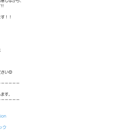
留意しながら、
!!
ます！！
は
さい😊
ーーーーーー
します。
ーーーーーー
ion
ック