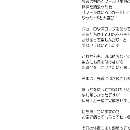
今週は初めてプール（水遊び
体操を頑張った後
「プールはいろうかー!!」
やった〜‼️と大喜び!!
ジョーロやスコップを使っ
お友だち同士でお水をバチ
かけあって楽しんだり✨と
笑顔いっぱいでした🩷
これからも、遊ぶ時間など
暑さにも気を付けながら
水遊びをしていきたいと思っ
制作は、先週に引き続き七夕
輪っかを使ってつなげたり
少し難しかったですが
保育士と一緒に完成させまし
持ち帰っていますので
お家で飾ってもらってね〜
今日の体操もよく頑張ってく