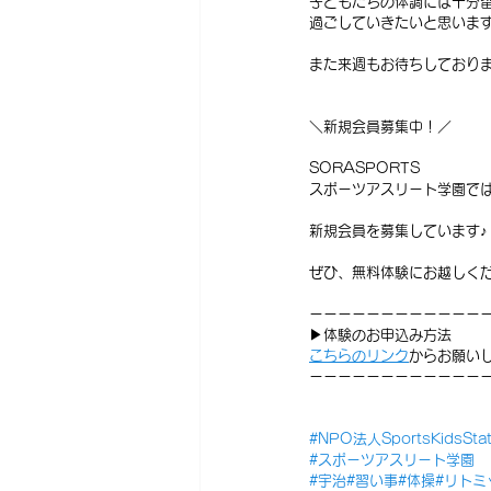
子どもたちの体調には十分
過ごしていきたいと思います
また来週もお待ちしており
＼新規会員募集中！／
SORASPORTS
スポーツアスリート学園で
新規会員を募集しています♪
ぜひ、無料体験にお越しくだ
ーーーーーーーーーーーー
▶体験のお申込み方法
⁡こちらのリンク
からお願い
ーーーーーーーーーーーー
#NPO法人SportsKidsStat
#スポーツアスリート学園
#宇治
#習い事
#体操
#リトミ