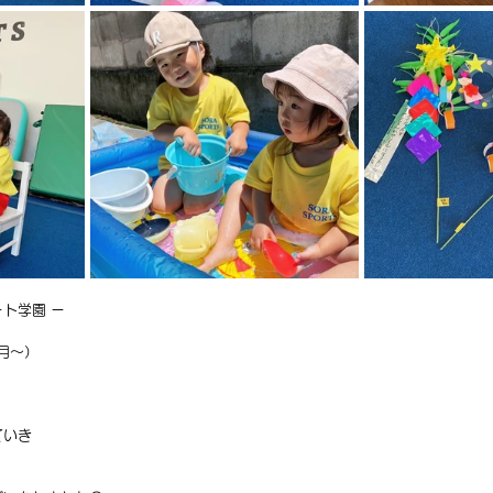
ト学園 ー
ヶ月〜）
ていき