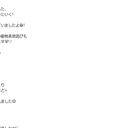
した。
にいく!
いましたよ😆!
の動物表現遊びも
🐻♡
ち
✨
たり
ど⭐️
ました😌