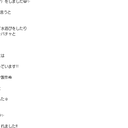
）をしました😃✨
と言うと
て水遊びをしたり
ャバチャと
には
ています!!
製作🎋
と
た☺️
✨
れました‼️