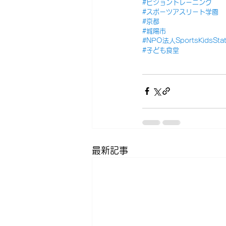
#ビジョントレーニング
#スポーツアスリート学園
#京都
#城陽市
#NPO法人SportsKidsStat
#子ども食堂
最新記事