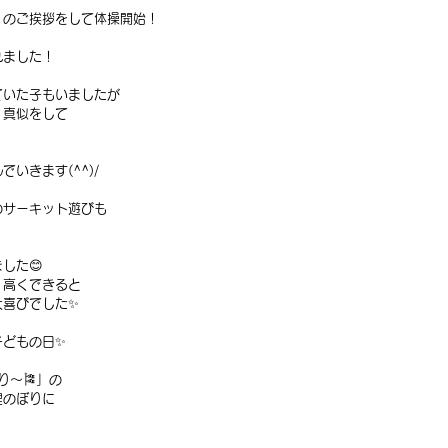
」のご挨拶をして体操開始！
れました！
ていた子もいましたが
、真似をして
いきます(^^)/
のサーキット遊びも
した😊
、高くできると
大喜びでした✨
子どもの日✨
り〜🎏」の
鯉のぼりに