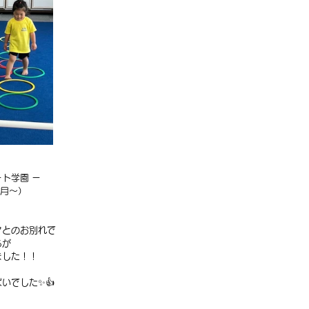
ト学園 ー
ヶ月〜）
マとのお別れで
ちが
ました！！
いでした✨👍