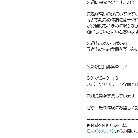
来週に完成予定です。お楽し
気温が高い日が続いてきて
子どもたちの体調には十分
水分補給もこまめに取りな
過ごしていきたいと思いま
来週も元気いっばいの
子どもたちの登園を楽しみにし
＼新規会員募集中！／
SORASPORTS
スポーツアスリート学園で
新規会員を募集しています♪
ぜひ、無料体験にお越しくだ
ーーーーーーーーーーーー
▶体験のお申込み方法
⁡こちらのリンク
からお願い
ーーーーーーーーーーーー