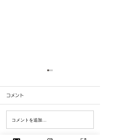
コメント
コメントを追加…
お兄さん・お姉さんと一
「いちごのアイ
緒にドキドキ！夏休みに
き！」歌って作