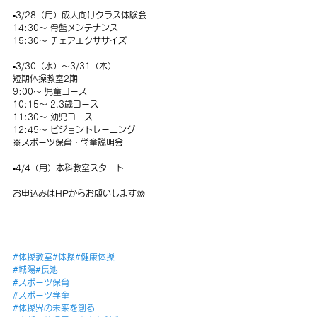
▪️3/28（月）成人向けクラス体験会
14:30〜 骨盤メンテナンス
15:30〜 チェアエクササイズ
▪️3/30（水）〜3/31（木）
短期体操教室2期
9:00〜 児童コース
10:15〜 2.3歳コース
11:30〜 幼児コース
12:45〜 ビジョントレーニング
※スポーツ保育・学童説明会
▪️4/4（月）本科教室スタート
お申込みはHPからお願いします🤲
ーーーーーーーーーーーーーーーーーー
#体操教室
#体操
#健康体操
#城陽
#長池
#スポーツ保育
#スポーツ学童
#体操界の未来を創る