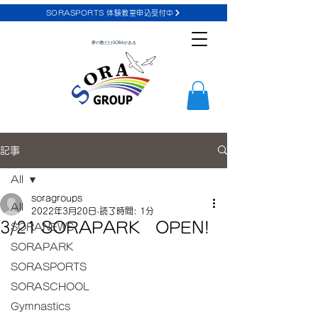
SORASPORTS 体験教室申込受付中
夢の数だけSORAがある
記事
All
soragroups
All
2022年3月20日
読了時間: 1分
3/21 SORAPARK OPEN!
SORANEWS
SORAPARK
SORASPORTS
SORASCHOOL
Gymnastics