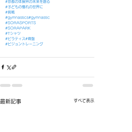
#京都の体操界の未来を創る
#子どもの憧れの世界に
#挑戦
#gymnastics
#gymnastic
#SORASPORTS
#SORAPARK
#Tシャツ
#ピラティス
#骨盤
#ビジョントレーニング
すべて表示
最新記事