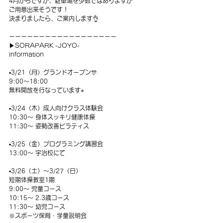
4月からですが、駐車場を少数ではありますが
ご用意出来そうです！
決まりましたら、ご案内します👌
ーーーーーーーーーーーーーーーーーー
▶︎SORAPARK -JOYO-
information
▪️3/21（月）グランドオープン🎊
9:00〜18:00
無料開放を行なっています⭐︎
▪️3/24（木）成人向けクラス体験会
10:30〜 身体スッキリ健康体操
11:30〜 姿勢改善ピラティス
▪️3/25（金）プログラミング講習会
13:00〜 宇治校にて
▪️3/26（土）〜3/27（日）
短期体操教室1期
9:00〜 児童コース
10:15〜 2.3歳コース
11:30〜 幼児コース
※スポーツ保育・学童説明会