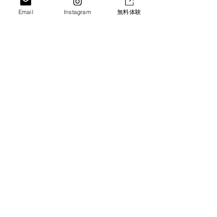
広がった新しい世界⭐️｜ス
んだ夏の一日🍨
Email
Instagram
無料体験
SORA GROUP
ポーツアスリート学園
ツアスリート学
Let's Enjoy!!
（京都・城陽）SUNクラ
都・城陽）SU
ス
HOME
・
Vision​
・
Service
・
News
SORA PARK
・
きずな子ども食堂
・
Menu
・
SORA Kids Cafe
​SORA SPORTS
・
特徴
・
コー
チ紹介
・
クラス
案内
・
入会案内
・
スケジュール
・
正課・課外体育
​ ・
求人案内