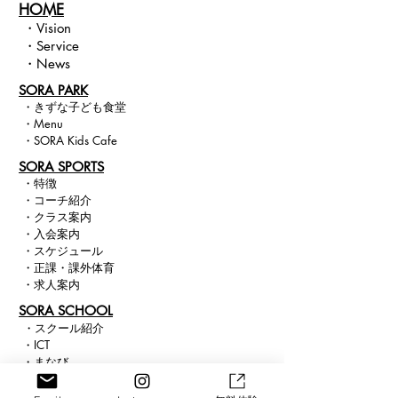
HOME
・
Vision​
・
Service
・
News
SORA PARK
・
きずな子ども食堂
・
Menu
・
SORA Kids Cafe
​SORA SPORTS
・
特徴
・
コー
チ紹介
・
クラス
案内
・
入会案内
・
スケジュール
・
正課・課外体育
​ ・
求人案内
SORA SCHOOL
・
スクール紹介
・
ICT
・
まなび
・
ピアノ
・
ビジョン