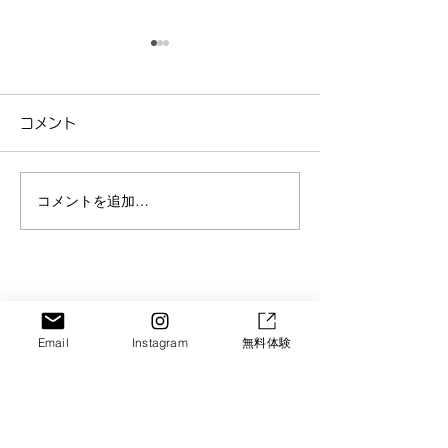
コメント
コメントを追加…
京都・城陽のベビーマッ
【京都・城陽】
サージ｜夜泣き・便秘改
ョントレーニン
善にも効果あり！のコピ
台”から変える
SORA GROUP
ー
験会
Email
Instagram
無料体験
Let's Enjoy!!
HOME
・
Vision​
・
Service