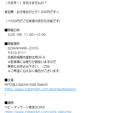
「大好き！」を伝えませんか？
参加費：お子様おひとり1,000円です☆
（＋500円でご兄弟様の託児も可能です）
■開催日時
　3/20（月）11:00～12:00
■開催場所
　SORAPARK-JOYO-
　〒610-0111　
　京都府城陽市富野北角36-6　
　※駐車場には限りが御座いますので
　事前にお申込み下さい。（2台）
　※ご希望に沿えない場合がございます。
■主催
NPO法人Sports Kids Station
https://www.instagram.com/sportskidsstation
/
■講師
ベビーマッサージ教室SORA
https://www.instagram.com/sora_babyma/