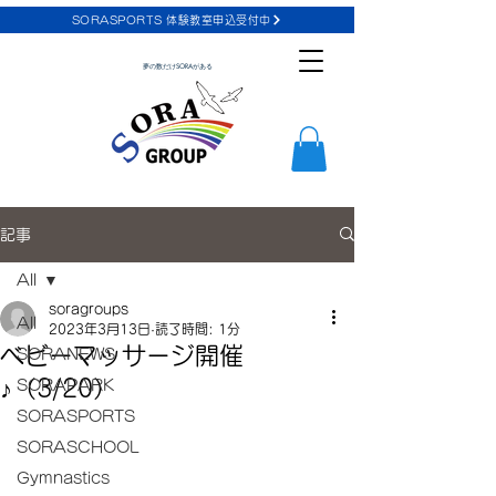
SORASPORTS 体験教室申込受付中
夢の数だけSORAがある
記事
All
soragroups
All
2023年3月13日
読了時間: 1分
ベビーマッサージ開催
SORANEWS
♪（3/20）
SORAPARK
SORASPORTS
SORASCHOOL
Gymnastics