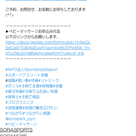
ご予約、お問合せ、お気軽にお待ちしております
(^^♪
ーーーーーーーーーーーーーーーーーー
▶︎ベビーマッサージお申込み方法
⁡以下のリンクからお願いします。
https://docs.google.com/forms/d/e/1FAIpQL
SeCa0rTQ6AGEuvR7wvn4veN3TPp5NK_Yn-
qTvZXkUDYBlNaVg/viewform?usp=sf_link
ーーーーーーーーーーーーーーーーーー
#NPO法人SportsKidsStation
#スポーツアスリート学園
#
城陽
#習い事
#体操
#リトミック
#ダンス
#子育て支援
#保育園
#学童
#親子体操
#子育てふれあい体操
#保育士
#子育て相談
#プログラミング
#地域連携
#地域の輪を広げた
い
#つながり
#つながりに感謝
@sorapark_joyo
#ベビーマッサージ
SORASPORTS