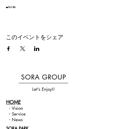
■対象
2歳6か月～年長
------------------------
◆とびばこDAY
このイベントをシェア
------------------------
■内容
跳び箱を集中的に練習します！
■対象
年長～小4
※小5以上でも希望内容によっては
SORA GROUP
ご参加頂ける場合もございますので
ご相談ください。
Let's Enjoy!!
■開催日
HOME
2022/9/23（金）
・
Vision​
・とびばこDAY：10:00~10:45
・
Service
・プレミア体操：11:00~11:45
・
News
SORA PARK
■場所