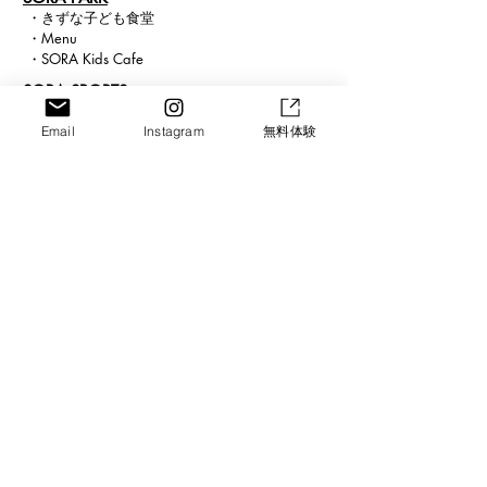
・
きずな子ども食堂
SORA PARK -JOYO-
・
Menu
〒610-0111 京都府城陽市富野北角 36-6
・
SORA Kids Cafe
■参加費
​SORA SPORTS
・
特徴
・SORASPORTSまたは
・
コー
チ紹介
Email
Instagram
無料体験
スポーツアスリート学園会員
・
クラス
案内
および、会員のご兄弟
・
入会案内
2,200円
・
スケジュール
・
正課・課外体育
・上記以外
​ ・
求人案内
2,500円
SORA SCHOOL
・
スクール紹介
・
ICT
・
まなび
・
ピアノ
・
ビジョン
Connect
Blog