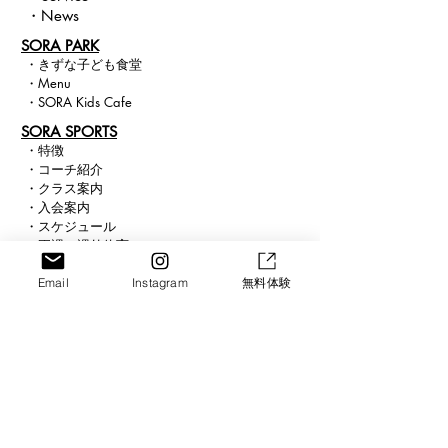
・
News
SORA PARK
・
きずな子ども食堂
・
Menu
・
SORA Kids Cafe
​SORA SPORTS
・
特徴
・
コー
チ紹介
・
クラス
案内
・
入会案内
・
スケジュール
・
正課・課外体育
​ ・
求人案内
Email
Instagram
無料体験
SORA SCHOOL
・
スクール紹介
・
ICT
・
まなび
・
ピアノ
・
ビジョン
Connect
Blog