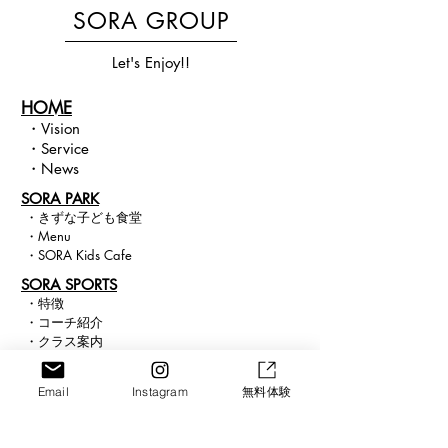
SORA GROUP
Let's Enjoy!!
HOME
・
Vision​
・
Service
・
News
SORA PARK
・
きずな子ども食堂
・
Menu
・
SORA Kids Cafe
​SORA SPORTS
・
特徴
・
コー
チ紹介
・
クラス
案内
・
入会案内
・
スケジュール
Email
Instagram
無料体験
・
正課・課外体育
​ ・
求人案内
SORA SCHOOL