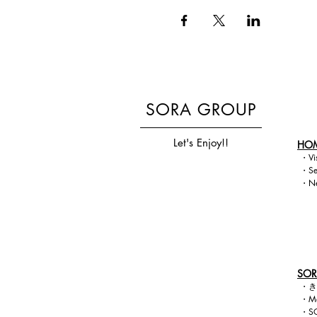
SORA GROUP
Let's Enjoy!!
HO
・
Vi
・
Se
・
N
SOR
・
き
・
M
・
S