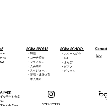
Connect
ME
​SORA SPORTS
SORA SCHOOL
sion​
・
特徴
・
スクール紹介
Blog
rvice
・
コー
チ紹介
・
ICT
ews
・
クラス
案内
・
まなび
・
入会案内
・
ピアノ
・
スケジュール
・
ビジョン
・
正課・課外体育
​ ・
求人案内
A PARK
ずな子ども食堂
enu
SORASPORTS
ORA Kids Cafe