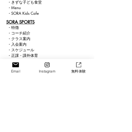
・
きずな子ども食堂
・
Menu
・
SORA Kids Cafe
​SORA SPORTS
・
特徴
・
コー
チ紹介
・
クラス
案内
・
入会案内
・
スケジュール
・
正課・課外体育
​ ・
求人案内
SORA SCHOOL
Email
Instagram
無料体験
・
スクール紹介
・
ICT
・
まなび
・
ピアノ
・
ビジョン
Connect
Blog