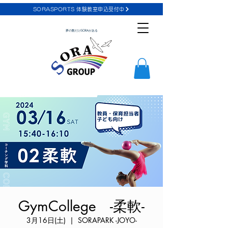
SORASPORTS 体験教室申込受付中
夢の数だけSORAがある
GymCollege -柔軟-
3月16日(土)
  |  
SORAPARK -JOYO-