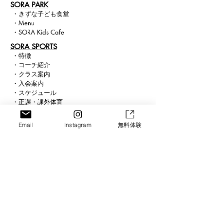
SORA PARK
・
きずな子ども食堂
・
Menu
・
SORA Kids Cafe
​SORA SPORTS
・
特徴
・
コー
チ紹介
・
クラス
案内
・
入会案内
・
スケジュール
・
正課・課外体育
​ ・
求人案内
SORA SCHOOL
Email
Instagram
無料体験
・
スクール紹介
・
ICT
・
まなび
・
ピアノ
・
ビジョン
Connect
Blog