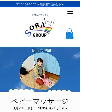
SORASPORTS 体験教室申込受付中
夢の数だけSORAがある
ベビーマッサージ
3月20日(月)
  |  
SORAPARK -JOYO-